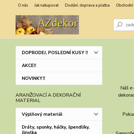
O nás
Jak nakupovat
Dodání, doprava a platba
Obchodní
DOPRODEJ, POSLEDNÍ KUSY !!
      
AKCE!!
      
NOVINKY!!
Náš e-
ARANŽOVACÍ A DEKORAČNÍ
dekorac
MATERIAL
Pokud
Výplňový materiál
Dráty, sponky, háčky, špendlíky,
žinylka
Samozřej