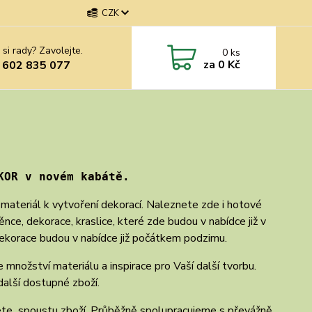
CZK
 si rady? Zavolejte.
0
ks
za
0 Kč
 602 835 077
KOR v novém kabátě.
, materiál k vytvoření dekorací. Naleznete zde i hotové
e, dekorace, kraslice, které zde budou v nabídce již v
 dekorace budou v nabídce již počátkem podzimu.
 množství materiálu a inspirace pro Vaší další tvorbu.
alší dostupné zboží.
dete spoustu zboží. Průběžně spolupracujeme s převážně