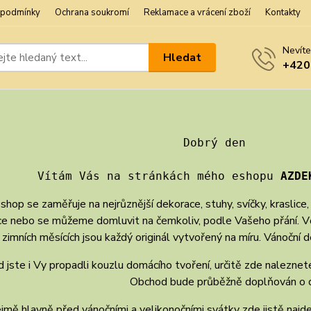
 podmínky
Ochrana soukromí
Reklamace a vrácení zboží
Kontakty
Nevíte
Hledat
+420
                           Dobrý den
      Vítám Vás na stránkách mého eshopu 
AZDE
shop se zaměřuje na nejrůznější dekorace, stuhy, svíčky, kraslice
e nebo se můžeme domluvit na čemkoliv, podle Vašeho přání. Věnc
zimních měsících jsou každý originál vytvořený na míru. Vánoční
 jste i Vy propadli kouzlu domácího tvoření, určitě zde naleznete
Obchod bude průběžně doplňován o d
mě hlavně před vánočními a velikonočními svátky zde jistě naj