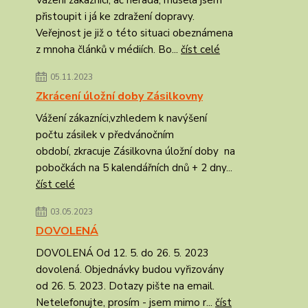
Vážení zákazníci, ač nerada, musela jsem
přistoupit i já ke zdražení dopravy.
Veřejnost je již o této situaci obeznámena
z mnoha článků v médiích. Bo...
číst celé
05.11.2023
Zkrácení úložní doby Zásilkovny
Vážení zákazníci,vzhledem k navýšení
počtu zásilek v předvánočním
období, zkracuje Zásilkovna úložní doby na
pobočkách na 5 kalendářních dnů + 2 dny...
číst celé
03.05.2023
DOVOLENÁ
DOVOLENÁ Od 12. 5. do 26. 5. 2023
dovolená. Objednávky budou vyřizovány
od 26. 5. 2023. Dotazy pište na email.
Netelefonujte, prosím - jsem mimo r...
číst