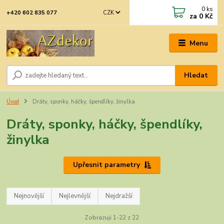
0
ks
CZK
+420 602 835 077
za
0 Kč
Menu
Hledat
Úvod
Dráty, sponky, háčky, špendlíky, žinylka
Dráty, sponky, háčky, špendlíky,
žinylka
Upřesnit parametry
Nejnovější
Nejlevnější
Nejdražší
Zobrazuji 1-22 z 22