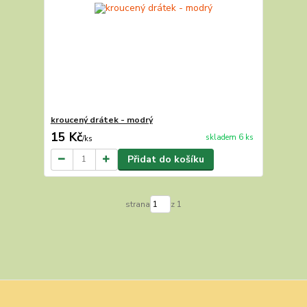
kroucený drátek - modrý
15 Kč
skladem 6 ks
/
ks
Přidat do košíku
strana
z 1