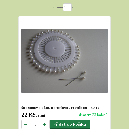
strana
z 1
špendlíky s bílou perleťovou hlavičkou - 40 ks
22 Kč
skladem 23 balení
/
balení
Přidat do košíku