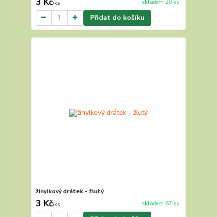
3 Kč
skladem 20 ks
/
ks
Přidat do košíku
žinylkový drátek - žlutý
3 Kč
skladem 67 ks
/
ks