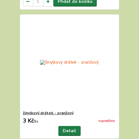
Přidat do košíku
žinylkový drátek - oranžový
3 Kč
vyprodáno
/
ks
Detail