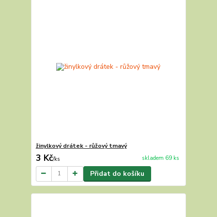
žinylkový drátek - růžový tmavý
3 Kč
skladem 69 ks
/
ks
Přidat do košíku