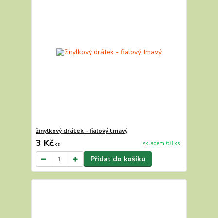
žinylkový drátek - fialový tmavý
3 Kč
skladem 68 ks
/
ks
Přidat do košíku