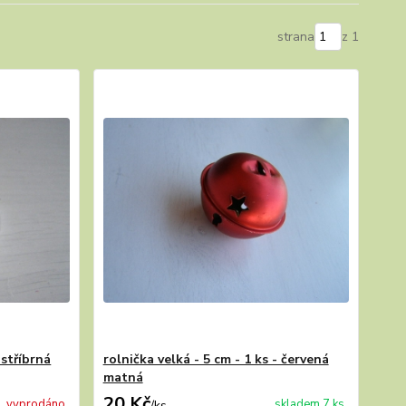
strana
z 1
 stříbrná
rolnička velká - 5 cm - 1 ks - červená
matná
20 Kč
vyprodáno
skladem 7 ks
/
ks