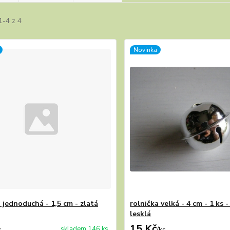
1-4 z 4
Novinka
 jednoduchá - 1,5 cm - zlatá
rolnička velká - 4 cm - 1 ks -
lesklá
15 Kč
skladem 146 ks
s
/
ks