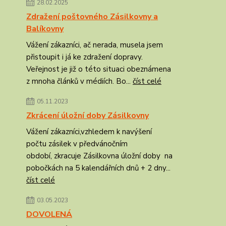
28.02.2025
Zdražení poštovného Zásilkovny a
Balíkovny
Vážení zákazníci, ač nerada, musela jsem
přistoupit i já ke zdražení dopravy.
Veřejnost je již o této situaci obeznámena
z mnoha článků v médiích. Bo...
číst celé
05.11.2023
Zkrácení úložní doby Zásilkovny
Vážení zákazníci,vzhledem k navýšení
počtu zásilek v předvánočním
období, zkracuje Zásilkovna úložní doby na
pobočkách na 5 kalendářních dnů + 2 dny...
číst celé
03.05.2023
DOVOLENÁ