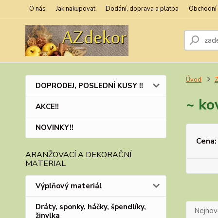
O nás
Jak nakupovat
Dodání, doprava a platba
Obchodní
Úvod
Z
DOPRODEJ, POSLEDNÍ KUSY !!
~ ko
AKCE!!
NOVINKY!!
Cena:
ARANŽOVACÍ A DEKORAČNÍ
MATERIAL
Výplňový materiál
Dráty, sponky, háčky, špendlíky,
Nejnově
žinylka