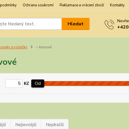
 podmínky
Ochrana soukromí
Reklamace a vrácení zboží
Kontakty
Nevíte
Hledat
+420
vonky a rolničky
~ kovové
vové
Kč
Od
jší
Nejlevnější
Nejdražší