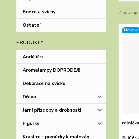
Bodce a svícny
Zobrazuji 
Ostatní
Novinka
PRODUKTY
Andělíčci
Aromalampy DOPRODEJ!!
Dekorace na svíčku
Dřevo
Jarní přízdoby a drobnosti
rolnička
Figurky
Kraslice - pomůcky k malování
5 Kč
/
k