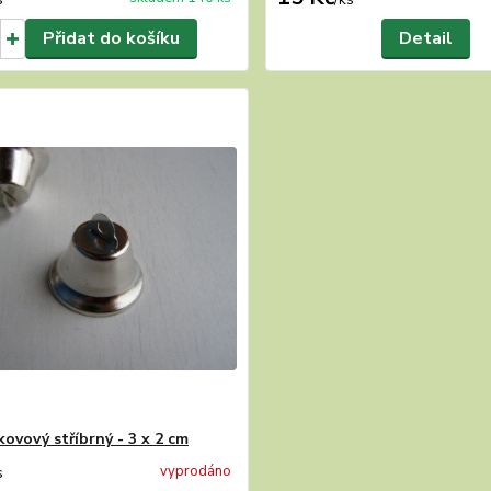
Přidat do košíku
Detail
kovový stříbrný - 3 x 2 cm
vyprodáno
s