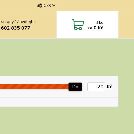
CZK
 si rady? Zavolejte.
0
ks
za
0 Kč
 602 835 077
Do
Kč