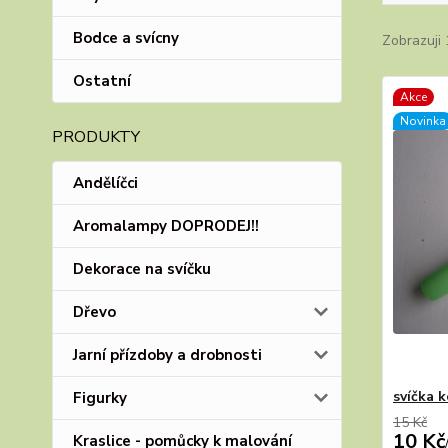
Bodce a svícny
Zobrazuji 
Ostatní
Akce
Novinka
PRODUKTY
Andělíčci
Aromalampy DOPRODEJ!!
Dekorace na svíčku
Dřevo
Jarní přízdoby a drobnosti
svíčka k
Figurky
15 Kč
10 Kč
Kraslice - pomůcky k malování