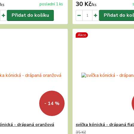
30 Kč
poslední 1 ks
/
ks
/
ks
Přidat do košíku
Přidat do ko
Akce
- 14 %
kónická - drápaná oranžová
svíčka kónická - drápaná fia
35 Kč