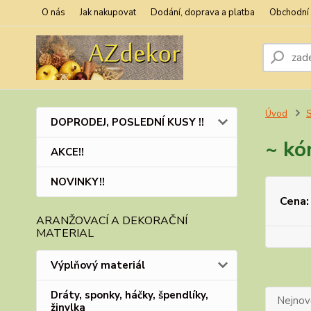
O nás
Jak nakupovat
Dodání, doprava a platba
Obchodní
Úvod
S
DOPRODEJ, POSLEDNÍ KUSY !!
~ kó
AKCE!!
NOVINKY!!
Cena:
ARANŽOVACÍ A DEKORAČNÍ
MATERIAL
Výplňový materiál
Dráty, sponky, háčky, špendlíky,
Nejnově
žinylka