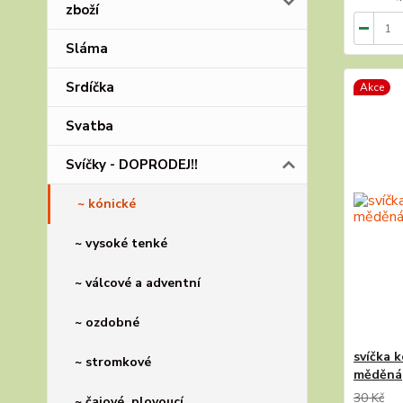
zboží
Sláma
Srdíčka
Akce
Svatba
Svíčky - DOPRODEJ!!
~ kónické
~ vysoké tenké
~ válcové a adventní
~ ozdobné
svíčka 
~ stromkové
měděná
30 Kč
~ čajové, plovoucí...