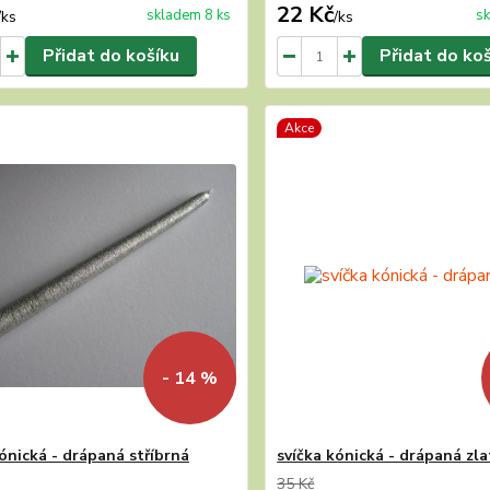
22 Kč
skladem 8 ks
sk
/
ks
/
ks
Přidat do košíku
Přidat do ko
Akce
- 14 %
kónická - drápaná stříbrná
svíčka kónická - drápaná zla
35 Kč