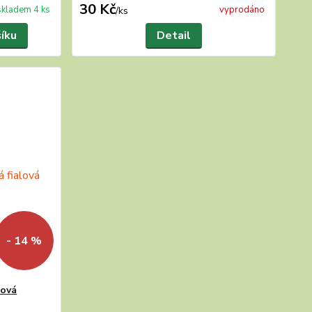
30 Kč
skladem 4 ks
vyprodáno
/
ks
šíku
Detail
- 14 %
lová