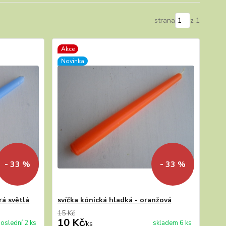
strana
z 1
Akce
Novinka
- 33 %
- 33 %
rá světlá
svíčka kónická hladká - oranžová
15 Kč
10 Kč
oslední 2 ks
skladem 6 ks
/
ks