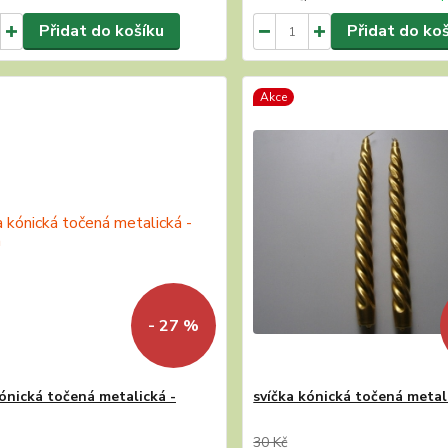
Přidat do košíku
Přidat do ko
Akce
- 27 %
kónická točená metalická -
svíčka kónická točená metali
30 Kč