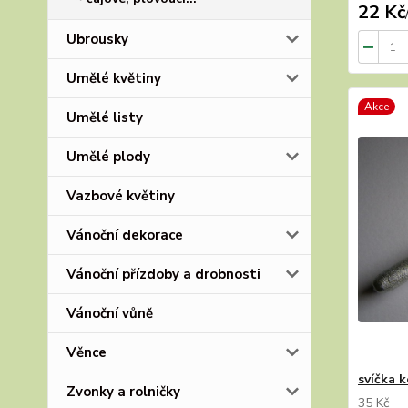
22 Kč
Ubrousky
Umělé květiny
Akce
Umělé listy
Umělé plody
Vazbové květiny
Vánoční dekorace
Vánoční přízdoby a drobnosti
Vánoční vůně
Věnce
svíčka 
Zvonky a rolničky
35 Kč