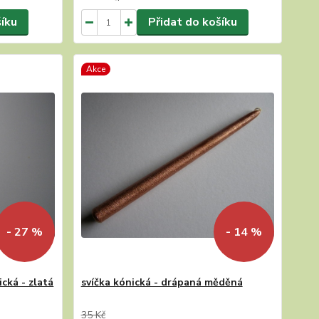
šíku
Přidat do košíku
Akce
- 27 %
- 14 %
cká - zlatá
svíčka kónická - drápaná měděná
35 Kč