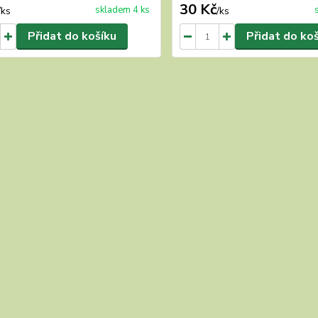
30 Kč
skladem 4 ks
/
ks
/
ks
Přidat do košíku
Přidat do ko