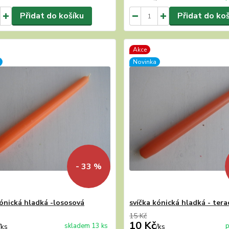
Přidat do košíku
Přidat do ko
Akce
Novinka
- 33 %
kónická hladká -lososová
svíčka kónická hladká - ter
15 Kč
10 Kč
skladem 13 ks
p
/
ks
/
ks