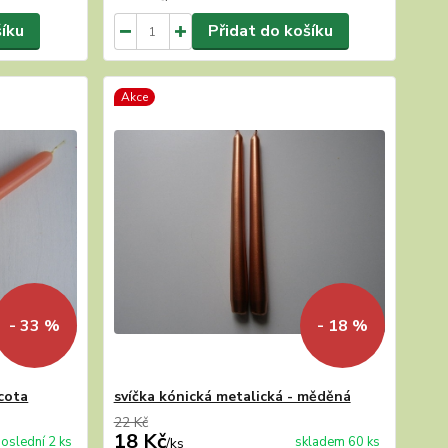
šíku
Přidat do košíku
Akce
- 33 %
- 18 %
acota
svíčka kónická metalická - měděná
22 Kč
18 Kč
oslední 2 ks
skladem 60 ks
/
ks