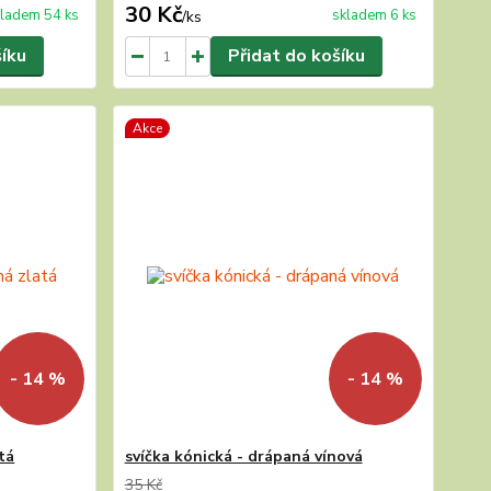
30 Kč
ladem 54 ks
skladem 6 ks
/
ks
šíku
Přidat do košíku
Akce
- 14 %
- 14 %
tá
svíčka kónická - drápaná vínová
35 Kč