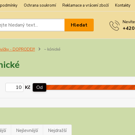
 podmínky
Ochrana soukromí
Reklamace a vrácení zboží
Kontakty
Nevíte
Hledat
+420
víčky - DOPRODEJ!!
~ kónické
nické
Kč
Od
jší
Nejlevnější
Nejdražší