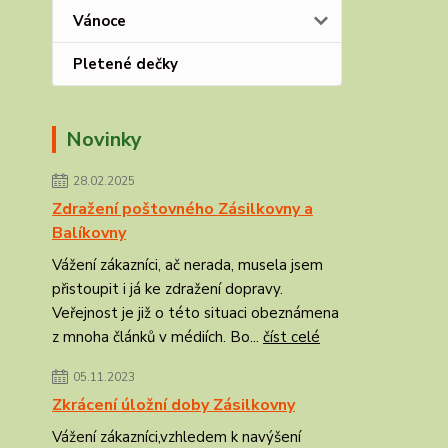
Vánoce
Pletené dečky
Novinky
28.02.2025
Zdražení poštovného Zásilkovny a
Balíkovny
Vážení zákazníci, ač nerada, musela jsem
přistoupit i já ke zdražení dopravy.
Veřejnost je již o této situaci obeznámena
z mnoha článků v médiích. Bo...
číst celé
05.11.2023
Zkrácení úložní doby Zásilkovny
Vážení zákazníci,vzhledem k navýšení