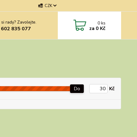
CZK
 si rady? Zavolejte.
0
ks
za
0 Kč
 602 835 077
Do
Kč