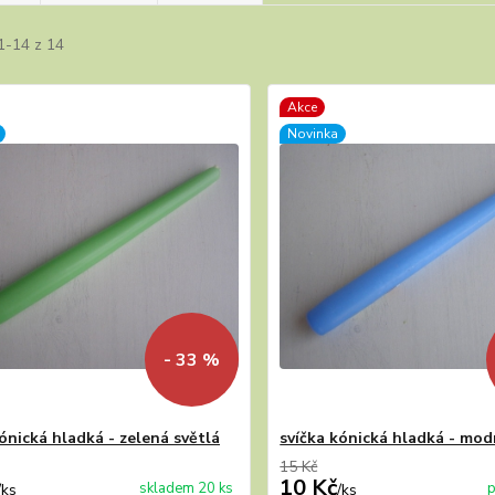
1-14 z 14
Akce
Novinka
- 33 %
ónická hladká - zelená světlá
svíčka kónická hladká - mod
15 Kč
10 Kč
skladem 20 ks
p
/
ks
/
ks