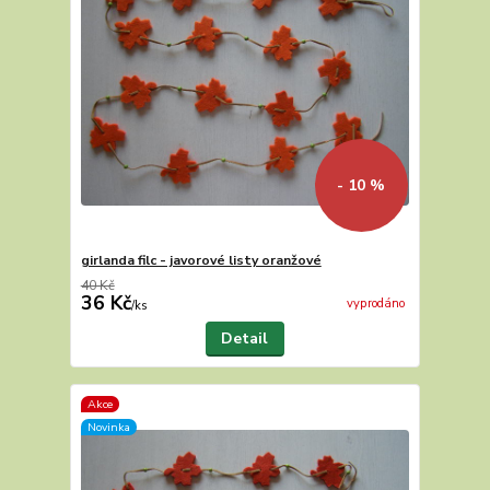
- 10 %
girlanda filc - javorové listy oranžové
40 Kč
36 Kč
vyprodáno
/
ks
Detail
Akce
Novinka