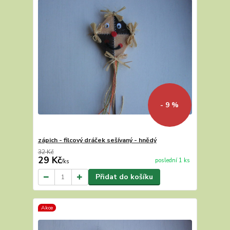
- 9 %
zápich - filcový dráček sešívaný - hnědý
32 Kč
29 Kč
poslední 1 ks
/
ks
Přidat do košíku
Akce