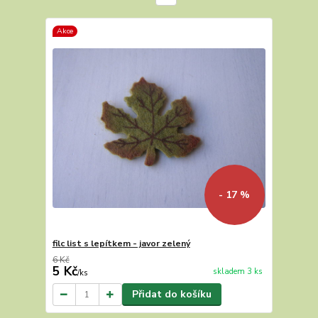
Akce
- 17 %
filc list s lepítkem - javor zelený
6 Kč
5 Kč
skladem 3 ks
/
ks
Přidat do košíku