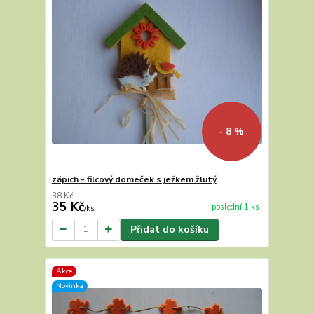
- 8 %
zápich - filcový domeček s ježkem žlutý
38 Kč
35 Kč
poslední 1 ks
/
ks
Přidat do košíku
Akce
Novinka