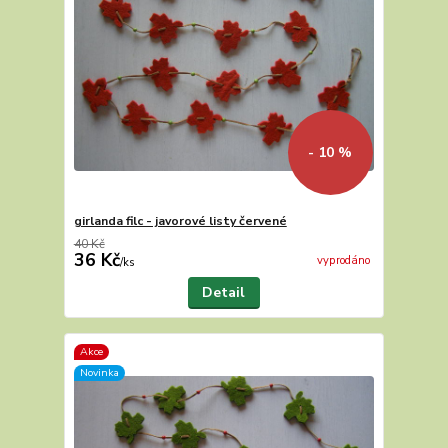
- 10 %
girlanda filc - javorové listy červené
40 Kč
36 Kč
vyprodáno
/
ks
Detail
Akce
Novinka