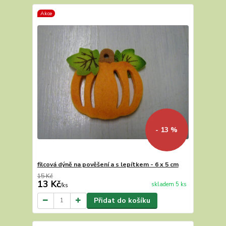
Akce
- 13 %
filcová dýně na pověšení a s lepítkem - 6 x 5 cm
15 Kč
13 Kč
skladem 5 ks
/
ks
Přidat do košíku