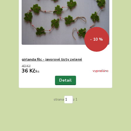
- 10 %
girlanda filc - javorové listy zelené
40 Kč
36 Kč
vyprodáno
/
ks
Detail
strana
z 1