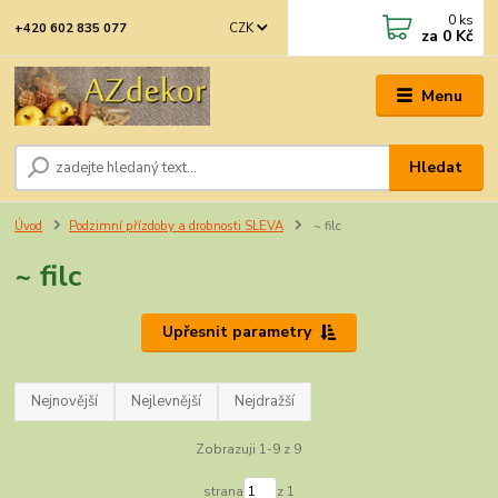
0
ks
CZK
+420 602 835 077
za
0 Kč
Menu
Hledat
Úvod
Podzimní přízdoby a drobnosti SLEVA
~ filc
~ filc
Upřesnit parametry
Nejnovější
Nejlevnější
Nejdražší
Zobrazuji 1-9 z 9
strana
z 1