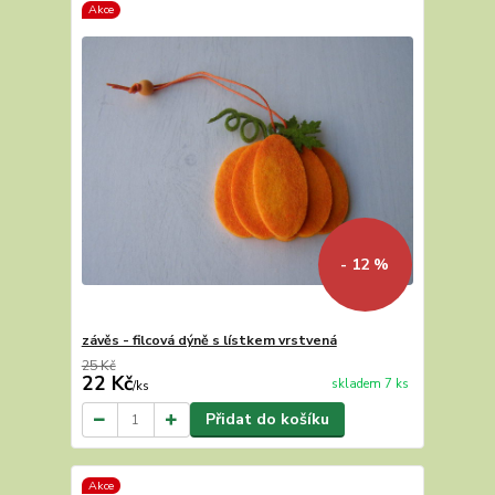
Akce
- 12 %
závěs - filcová dýně s lístkem vrstvená
25 Kč
22 Kč
skladem 7 ks
/
ks
Přidat do košíku
Akce