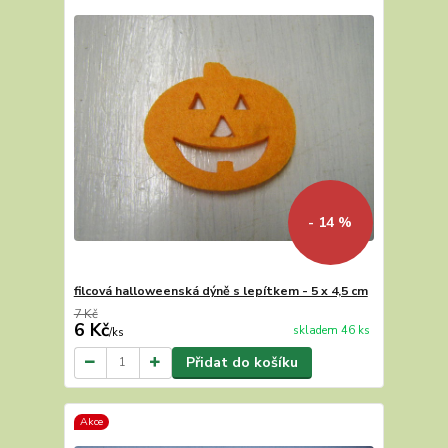
- 14 %
filcová halloweenská dýně s lepítkem - 5 x 4,5 cm
7 Kč
6 Kč
skladem 46 ks
/
ks
Přidat do košíku
Akce