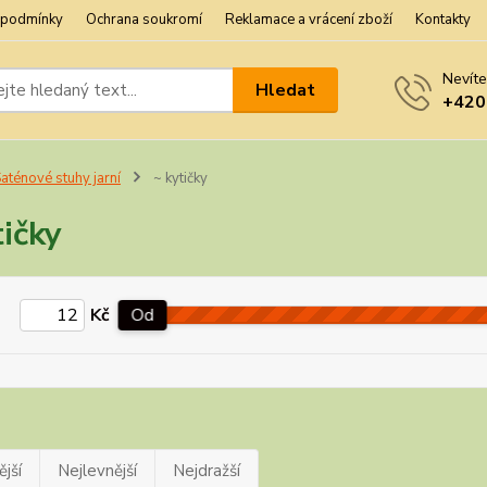
 podmínky
Ochrana soukromí
Reklamace a vrácení zboží
Kontakty
Nevíte
Hledat
+420
aténové stuhy jarní
~ kytičky
tičky
Kč
Od
jší
Nejlevnější
Nejdražší