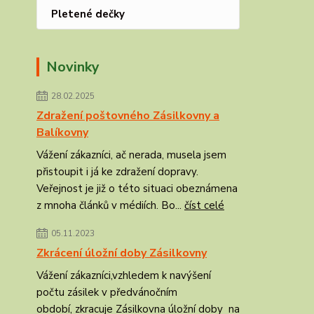
Pletené dečky
Novinky
28.02.2025
Zdražení poštovného Zásilkovny a
Balíkovny
Vážení zákazníci, ač nerada, musela jsem
přistoupit i já ke zdražení dopravy.
Veřejnost je již o této situaci obeznámena
z mnoha článků v médiích. Bo...
číst celé
05.11.2023
Zkrácení úložní doby Zásilkovny
Vážení zákazníci,vzhledem k navýšení
počtu zásilek v předvánočním
období, zkracuje Zásilkovna úložní doby na