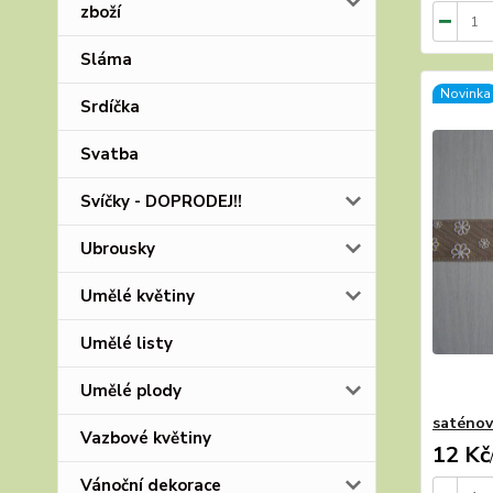
zboží
Sláma
Novinka
Srdíčka
Svatba
Svíčky - DOPRODEJ!!
Ubrousky
Umělé květiny
Umělé listy
Umělé plody
saténov
Vazbové květiny
12 Kč
Vánoční dekorace