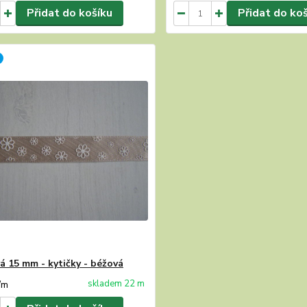
Přidat do košíku
Přidat do ko
á 15 mm - kytičky - béžová
skladem 22 m
/
m