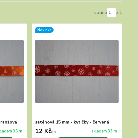
strana
z 1
Novinka
oranžová
saténová 15 mm - kytičky - červená
12 Kč
kladem 36 m
skladem 33 m
/
m