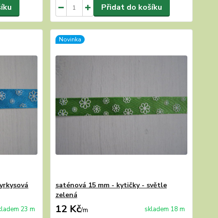
šíku
Přidat do košíku
Novinka
tyrkysová
saténová 15 mm - kytičky - světle
zelená
12 Kč
kladem 23 m
skladem 18 m
/
m