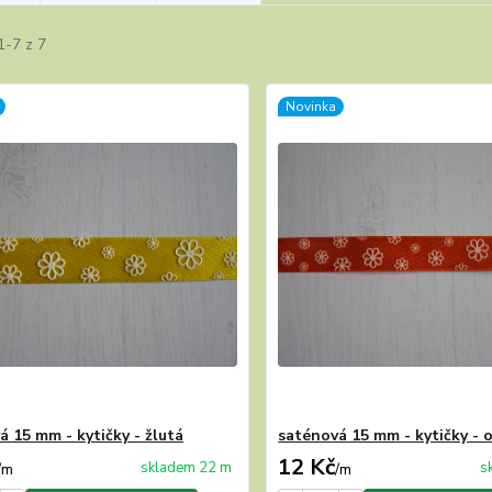
1-7 z 7
Novinka
á 15 mm - kytičky - žlutá
saténová 15 mm - kytičky - 
12 Kč
skladem 22 m
s
/
m
/
m