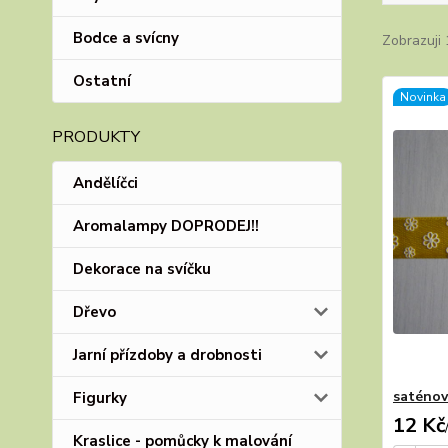
Bodce a svícny
Zobrazuji 
Ostatní
Novinka
PRODUKTY
Andělíčci
Aromalampy DOPRODEJ!!
Dekorace na svíčku
Dřevo
Jarní přízdoby a drobnosti
saténov
Figurky
12 Kč
Kraslice - pomůcky k malování