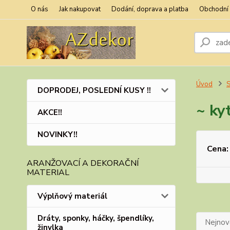
O nás
Jak nakupovat
Dodání, doprava a platba
Obchodní
Úvod
S
DOPRODEJ, POSLEDNÍ KUSY !!
~ ky
AKCE!!
NOVINKY!!
Cena:
ARANŽOVACÍ A DEKORAČNÍ
MATERIAL
Výplňový materiál
Dráty, sponky, háčky, špendlíky,
Nejnově
žinylka