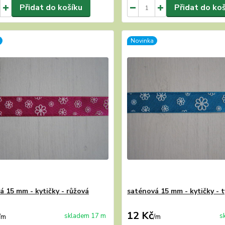
Přidat do košíku
Přidat do ko
Novinka
á 15 mm - kytičky - růžová
saténová 15 mm - kytičky - 
12 Kč
skladem 17 m
s
/
m
/
m