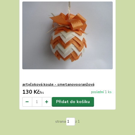
artyčoková koule - smetanovooranžová
130 Kč
poslední 1 ks
/
ks
Přidat do košíku
strana
z 1