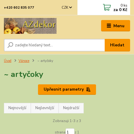
0
ks
CZK
+420 602 835 077
za
0 Kč
Menu
Hledat
Úvod
Vánoce
~ artyčoky
~ artyčoky
Upřesnit parametry
Nejnovější
Nejlevnější
Nejdražší
Zobrazuji 1-3 z 3
strana
z 1