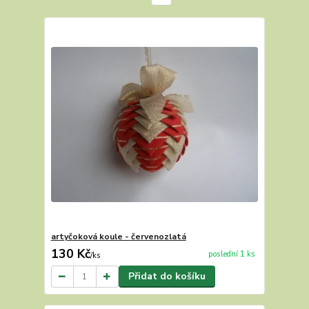
artyčoková koule - červenozlatá
130 Kč
poslední 1 ks
/
ks
Přidat do košíku