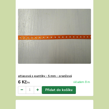
atlasová s puntíky - 5 mm - oranžová
6 Kč
skladem 8 m
/
m
Přidat do košíku