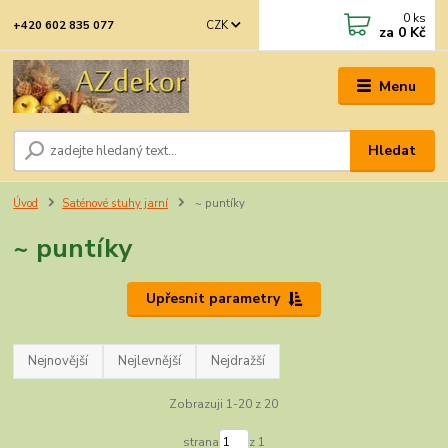
0
ks
CZK
+420 602 835 077
za
0 Kč
Menu
Hledat
Úvod
Saténové stuhy jarní
~ puntíky
~ puntíky
Upřesnit parametry
Nejnovější
Nejlevnější
Nejdražší
Zobrazuji 1-20 z 20
strana
z 1