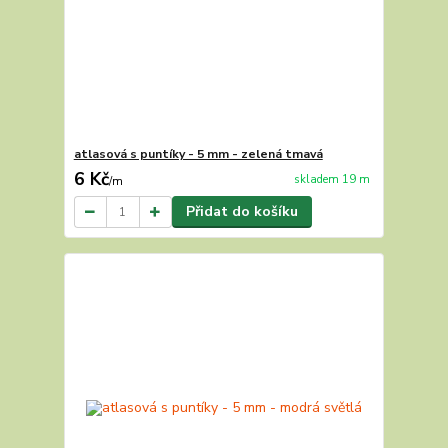
atlasová s puntíky - 5 mm - zelená tmavá
6 Kč
skladem 19 m
/
m
Přidat do košíku