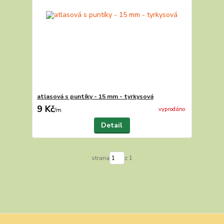
atlasová s puntíky - 15 mm - tyrkysová
9 Kč
vyprodáno
/
m
Detail
strana
z 1