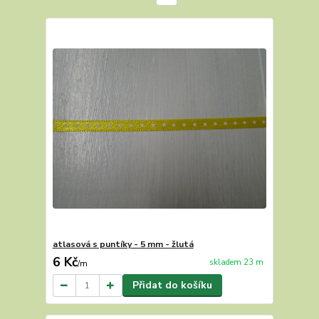
atlasová s puntíky - 5 mm - žlutá
6 Kč
skladem 23 m
/
m
Přidat do košíku