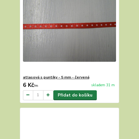
atlasová s puntíky - 5 mm - červená
6 Kč
skladem 31 m
/
m
Přidat do košíku