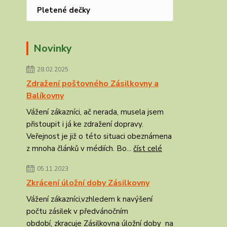
Pletené dečky
Novinky
28.02.2025
Zdražení poštovného Zásilkovny a
Balíkovny
Vážení zákazníci, ač nerada, musela jsem
přistoupit i já ke zdražení dopravy.
Veřejnost je již o této situaci obeznámena
z mnoha článků v médiích. Bo...
číst celé
05.11.2023
Zkrácení úložní doby Zásilkovny
Vážení zákazníci,vzhledem k navýšení
počtu zásilek v předvánočním
období, zkracuje Zásilkovna úložní doby na