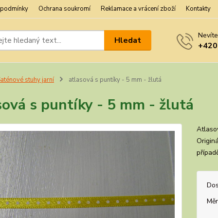
 podmínky
Ochrana soukromí
Reklamace a vrácení zboží
Kontakty
Nevíte
Hledat
+420
aténové stuhy jarní
atlasová s puntíky - 5 mm - žlutá
sová s puntíky - 5 mm - žlutá
Atlaso
Origin
případ
Dos
Měr