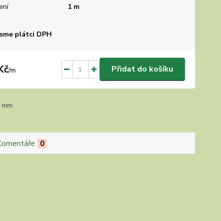
ení
1 m
sme plátci DPH
Kč
Přidat do košíku
/
m
 mm
Komentáře
0