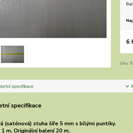
Bal
Nej
6 
šířka:
5
etní specifikace
tní specifikace
á (saténová) stuha šíře 5 mm s bílými puntíky.
 1 m. Originální balení 20 m.