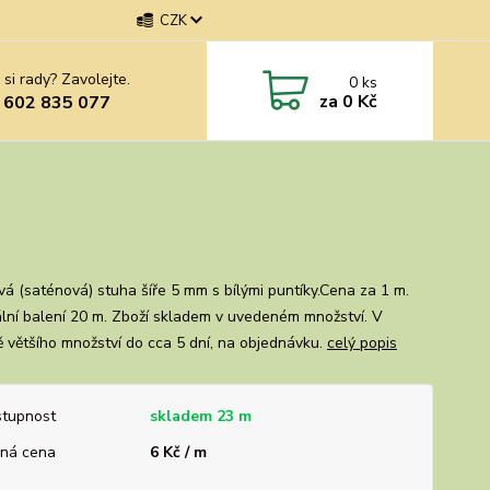
CZK
 si rady? Zavolejte.
0
ks
za
0 Kč
 602 835 077
vá (saténová) stuha šíře 5 mm s bílými puntíky.Cena za 1 m.
ální balení 20 m. Zboží skladem v uvedeném množství. V
ě většího množství do cca 5 dní, na objednávku.
celý popis
tupnost
skladem 23 m
ná cena
6 Kč / m