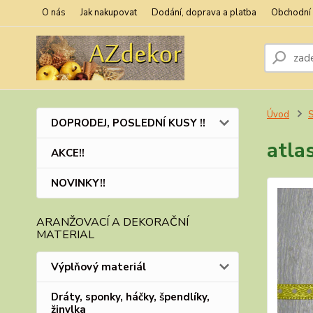
O nás
Jak nakupovat
Dodání, doprava a platba
Obchodní
Úvod
S
DOPRODEJ, POSLEDNÍ KUSY !!
atla
AKCE!!
NOVINKY!!
ARANŽOVACÍ A DEKORAČNÍ
MATERIAL
Výplňový materiál
Dráty, sponky, háčky, špendlíky,
žinylka