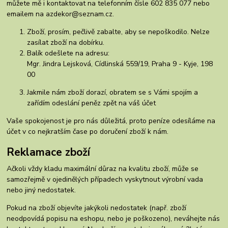
můžete mě i kontaktovat na telefonním čísle 602 835 077 nebo
emailem na azdekor@seznam.cz.
Zboží, prosím, pečlivě zabalte, aby se nepoškodilo. Nelze
zasílat zboží na dobírku.
Balík odešlete na adresu:
Mgr. Jindra Lejsková, Cídlinská 559/19, Praha 9 - Kyje, 198
00
Jakmile nám zboží dorazí, obratem se s Vámi spojím a
zařídím odeslání peněz zpět na váš účet
Vaše spokojenost je pro nás důležitá, proto peníze odesíláme na
účet v co nejkratším čase po doručení zboží k nám.
Reklamace zboží
Ačkoli vždy kladu maximální důraz na kvalitu zboží, může se
samozřejmě v ojedinělých případech vyskytnout výrobní vada
nebo jiný nedostatek.
Pokud na zboží objevíte jakýkoli nedostatek (např. zboží
neodpovídá popisu na eshopu, nebo je poškozeno), neváhejte nás