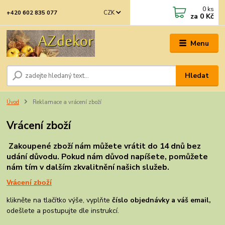
0
ks
CZK
+420 602 835 077
za
0 Kč
Menu
Hledat
Úvod
Reklamace a vrácení zboží
Vrácení zboží
Zakoupené
zboží nám můžete vrátit do 14 dnů bez
udání důvodu. Pokud nám důvod napíšete, pomůžete
nám tím v dalším zkvalitnění našich služeb.
Vrácení zboží
klikněte na tlačítko výše, vyplňte
číslo objednávky a váš email,
odešlete a
postupujte dle instrukcí.