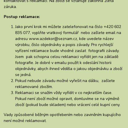
kontaktovat s reklamací. Na zboží se vztahuje zákonná 2letá
záruka.
Postup reklamace:
Jako první krok mi můžete zatelefonovat na číslo +420 602
835 077, vyplňte vratkový formulář nebo zašlete email na
adresu www.azdekor@seznam.cz, kde uvedete název
výrobku, číslo objednávky a popis závady. Pro rychlejší
vyřízení reklamace bude vhodné zaslat fotografii závady.
Jsem pak schopna celou reklamaci vyřídit jen na základě
fotografie. Je dobré v emailu použít k odeslání historii
objednávky, abych ihned věděla o jakou objednávku a zboží
se jedná.
Pokud nebude závadu možné vyřešit na dálku, zašlete
reklamované zbožím.
Reklamaci se snažím vždy vyřídit v co nejkratším čase.
Pokud není zboží možné opravit, domluvíme se na výměně
zboží (pokud bude skladem) nebo vrácení celé kupní ceny.
Vady způsobené běžným opotřebením nebo zaviněním kupujícího
není možné reklamovat.