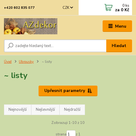
0
ks
CZK
+420 602 835 077
za
0 Kč
Menu
Hledat
Úvod
Ubrousky
~ listy
~ listy
Upřesnit parametry
Nejnovější
Nejlevnější
Nejdražší
Zobrazuji 1-10 z 10
strana
z 1