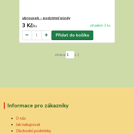
ubrousek - podzimní plody
3 Kč
skladem 3 ks
/
ks
Přidat do košíku
strana
z 1
Informace pro zákazníky
O nás
Jak nakupovat
Obchodní podmínky