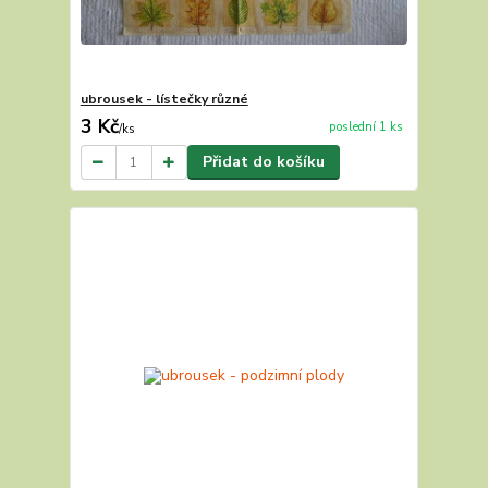
ubrousek - lístečky různé
3 Kč
poslední 1 ks
/
ks
Přidat do košíku