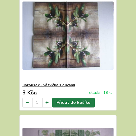
ubrousek - větvička s olivami
3 Kč
skladem 18 ks
/
ks
Přidat do košíku