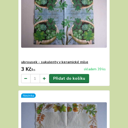
ubrousek - sukulenty v keramické míse
3 Kč
skladem 39 ks
/
ks
Přidat do košíku
Novinka