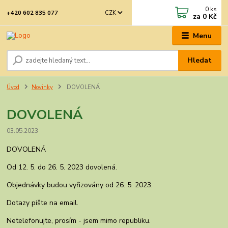
0
ks
CZK
+420 602 835 077
za
0 Kč
Menu
Hledat
Úvod
Novinky
DOVOLENÁ
DOVOLENÁ
03.05.2023
DOVOLENÁ
Od 12. 5. do 26. 5. 2023 dovolená.
Objednávky budou vyřizovány od 26. 5. 2023.
Dotazy pište na email.
Netelefonujte, prosím - jsem mimo republiku.