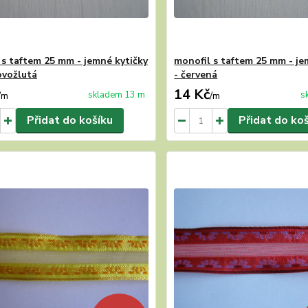
 s taftem 25 mm - jemné kytičky
monofil s taftem 25 mm - je
ovožlutá
- červená
14 Kč
skladem 13 m
s
/
m
/
m
Přidat do košíku
Přidat do ko