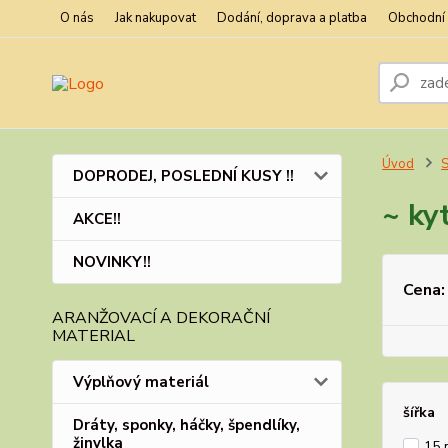
O nás
Jak nakupovat
Dodání, doprava a platba
Obchodní
Úvod
S
DOPRODEJ, POSLEDNÍ KUSY !!
~ ky
AKCE!!
NOVINKY!!
Cena:
ARANŽOVACÍ A DEKORAČNÍ
MATERIAL
Výplňový materiál
šířka
Dráty, sponky, háčky, špendlíky,
žinylka
15