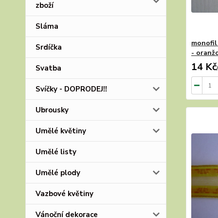
zboží
Sláma
monofil
Srdíčka
- oranž
14 Kč
Svatba
Svíčky - DOPRODEJ!!
Ubrousky
Umělé květiny
Umělé listy
Umělé plody
Vazbové květiny
Vánoční dekorace