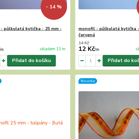
- 14 %
- půlkulatá kytička - 25 mm -
monofil - půlkulatá kytička 
červená
14 Kč
12 Kč
skladem 13 m
s
/
m
/
m
Přidat do košíku
Přidat do ko
Novinka