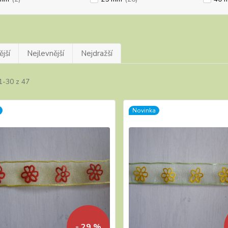
jší
Nejlevnější
Nejdražší
1-30 z 47
Novinka
- 29 %