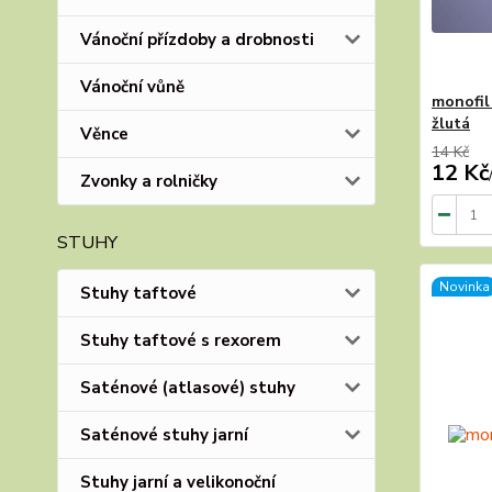
Vánoční přízdoby a drobnosti
Vánoční vůně
monofil 
žlutá
Věnce
14 Kč
12 Kč
Zvonky a rolničky
STUHY
Novinka
Stuhy taftové
Stuhy taftové s rexorem
Saténové (atlasové) stuhy
Saténové stuhy jarní
Stuhy jarní a velikonoční