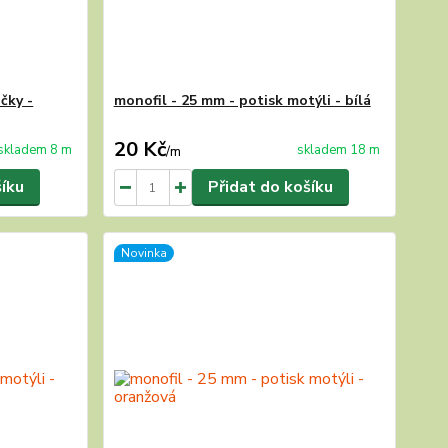
čky -
monofil - 25 mm - potisk motýli - bílá
20 Kč
skladem 8 m
skladem 18 m
/
m
šíku
Přidat do košíku
Novinka