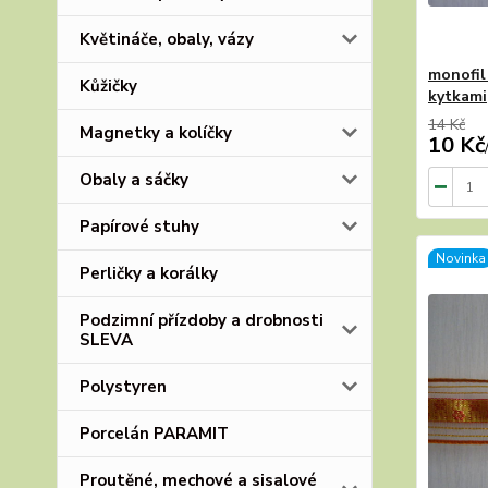
Květináče, obaly, vázy
monofil
Kůžičky
kytkami
14 Kč
Magnetky a kolíčky
10 Kč
Obaly a sáčky
Papírové stuhy
Novinka
Perličky a korálky
Podzimní přízdoby a drobnosti
SLEVA
Polystyren
Porcelán PARAMIT
Proutěné, mechové a sisalové