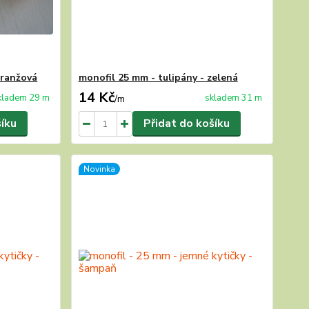
oranžová
monofil 25 mm - tulipány - zelená
14 Kč
kladem 29 m
skladem 31 m
/
m
šíku
Přidat do košíku
Novinka