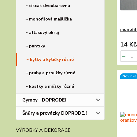
~ cikcak dvoubarevná
~ monofilová mašlička
monofil 
~ atlasový okraj
14 Kč
~ puntíky
~ kytky a kytičky různé
~ pruhy a proužky různé
Novinka
~ kostky a mřížky různé
Gympy - DOPRODEJ!
Šňůry a provázky DOPRODEJ!
VÝROBKY A DEKORACE