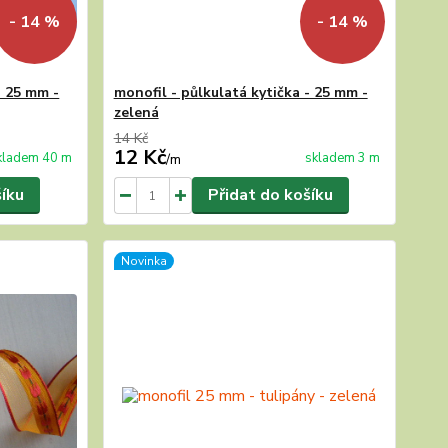
- 14 %
- 14 %
- 25 mm -
monofil - půlkulatá kytička - 25 mm -
zelená
14 Kč
12 Kč
kladem 40 m
skladem 3 m
/
m
šíku
Přidat do košíku
Novinka