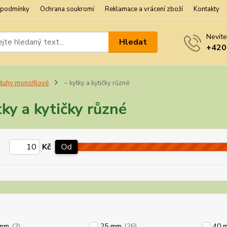
 podmínky
Ochrana soukromí
Reklamace a vrácení zboží
Kontakty
Nevíte
Hledat
+420
tuhy monofilové
~ kytky a kytičky různé
tky a kytičky různé
Kč
Od
 mm
(2)
25 mm
(26)
40 