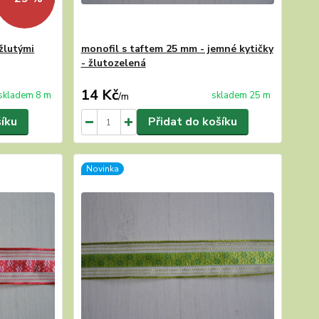
žlutými
monofil s taftem 25 mm - jemné kytičky
- žlutozelená
14 Kč
skladem 8 m
skladem 25 m
/
m
šíku
Přidat do košíku
Novinka