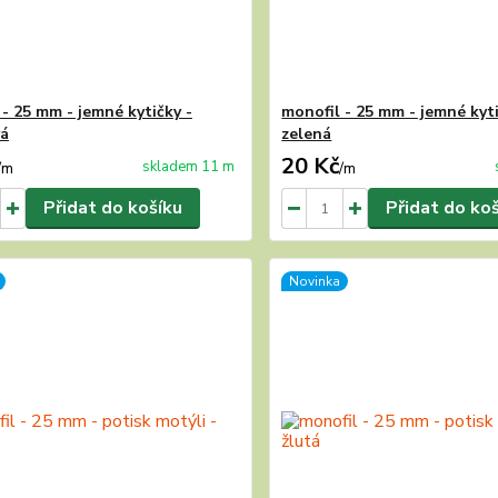
 - 25 mm - jemné kytičky -
monofil - 25 mm - jemné kyti
vá
zelená
20 Kč
skladem 11 m
/
m
/
m
Přidat do košíku
Přidat do ko
Novinka