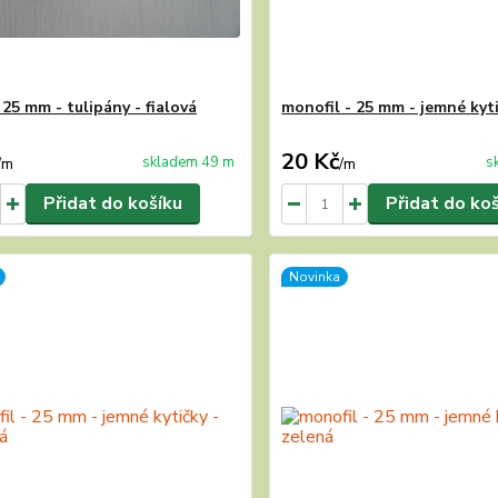
25 mm - tulipány - fialová
monofil - 25 mm - jemné kyti
20 Kč
skladem 49 m
s
/
m
/
m
Přidat do košíku
Přidat do ko
Novinka