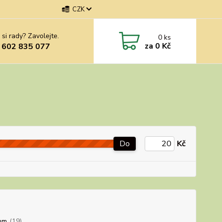
CZK
 si rady? Zavolejte.
0
ks
za
0 Kč
 602 835 077
Do
Kč
mm
(19)