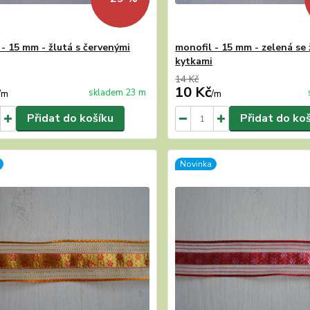
 - 15 mm - žlutá s červenými
monofil - 15 mm - zelená se 
kytkami
14 Kč
10 Kč
skladem 23 m
/
m
/
m
Přidat do košíku
Přidat do ko
Novinka