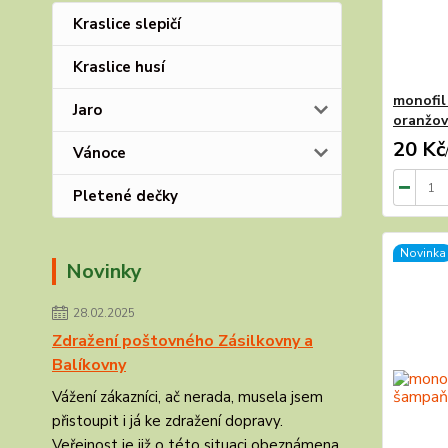
Kraslice slepičí
Kraslice husí
monofil
Jaro
oranžo
20 Kč
Vánoce
Pletené dečky
Novinka
Novinky
28.02.2025
Zdražení poštovného Zásilkovny a
Balíkovny
Vážení zákazníci, ač nerada, musela jsem
přistoupit i já ke zdražení dopravy.
Veřejnost je již o této situaci obeznámena