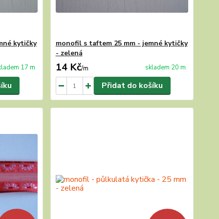
mné kytičky
monofil s taftem 25 mm - jemné kytičky
- zelená
14 Kč
kladem 17 m
skladem 20 m
/
m
šíku
Přidat do košíku