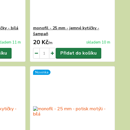
čky - bílá
monofil - 25 mm - jemné kytičky -
šampaň
20 Kč
kladem 11 m
skladem 10 m
/
m
šíku
Přidat do košíku
Novinka