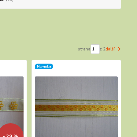
strana
z 2
další
Novinka
- 29 %