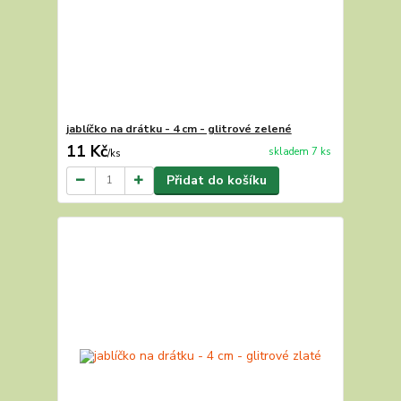
jablíčko na drátku - 4 cm - glitrové zelené
11 Kč
skladem 7 ks
/
ks
Přidat do košíku