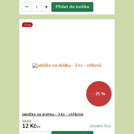
Přidat do košíku
Akce
- 25 %
jablíčko na drátku - 3 ks - stříbrné
16 Kč
12 Kč
skladem 9 sv
/
sv