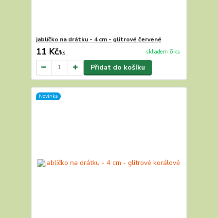
jablíčko na drátku - 4 cm - glitrové červené
11 Kč
skladem 6 ks
/
ks
Přidat do košíku
Novinka