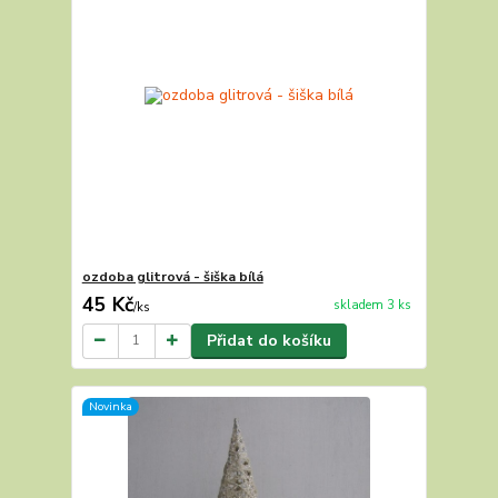
ozdoba glitrová - šiška bílá
45 Kč
skladem 3 ks
/
ks
Přidat do košíku
Novinka