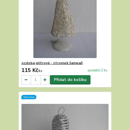
ozdoba glitrová - stromek šampaň
115 Kč
poslední 2 ks
/
ks
Přidat do košíku
Novinka