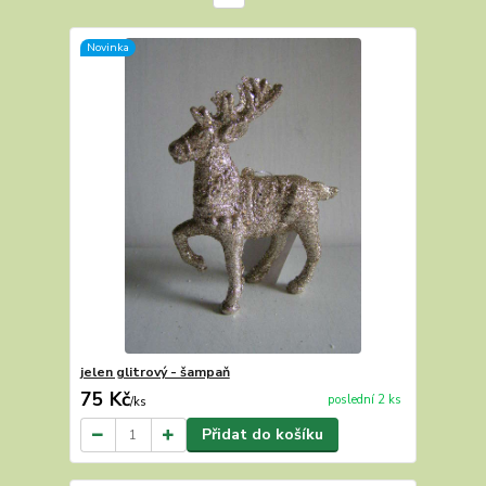
Novinka
jelen glitrový - šampaň
75 Kč
poslední 2 ks
/
ks
Přidat do košíku