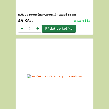
hvězda proutěná vypouklá - zlatá 15 cm
45 Kč
poslední 1 ks
/
ks
Přidat do košíku