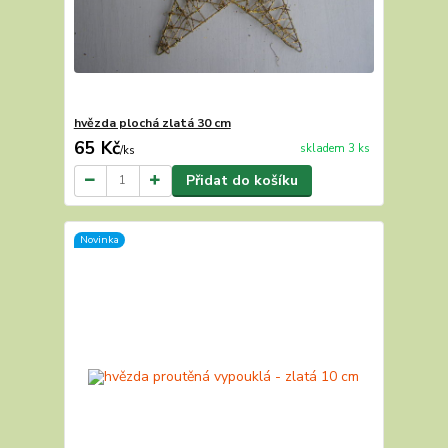
hvězda plochá zlatá 30 cm
65 Kč
skladem 3 ks
/
ks
Přidat do košíku
Novinka