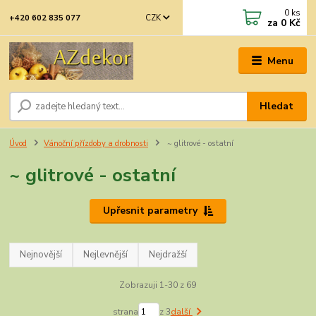
0
ks
CZK
+420 602 835 077
za
0 Kč
Menu
Hledat
Úvod
Vánoční přízdoby a drobnosti
~ glitrové - ostatní
~ glitrové - ostatní
Upřesnit parametry
Nejnovější
Nejlevnější
Nejdražší
Zobrazuji 1-30 z 69
strana
z 3
další