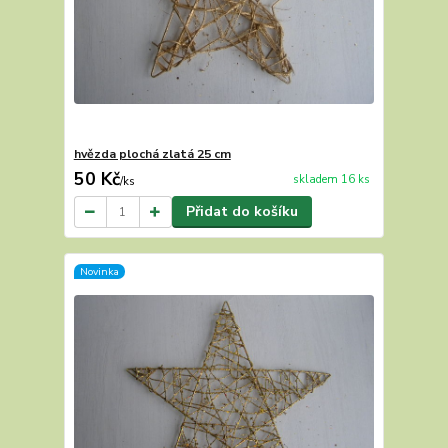
hvězda plochá zlatá 25 cm
50 Kč
skladem 16 ks
/
ks
Přidat do košíku
Novinka