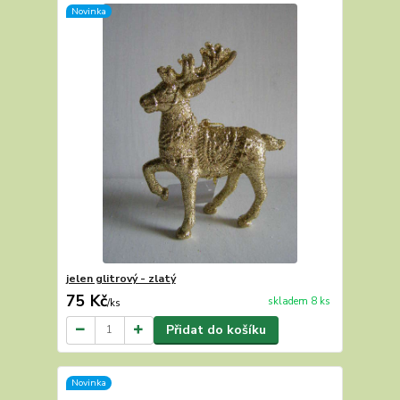
Novinka
jelen glitrový - zlatý
75 Kč
skladem 8 ks
/
ks
Přidat do košíku
Novinka