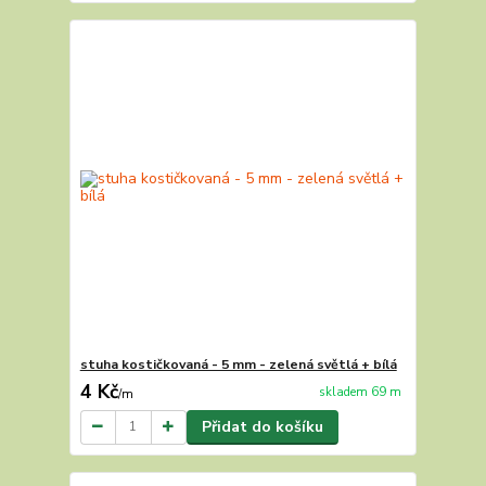
stuha kostičkovaná - 5 mm - zelená světlá + bílá
4 Kč
skladem 69 m
/
m
Přidat do košíku