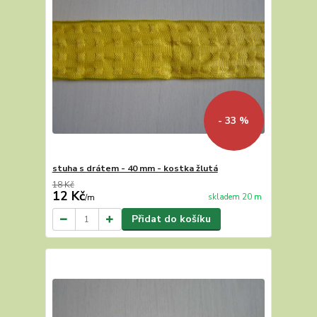
- 33 %
stuha s drátem - 40 mm - kostka žlutá
18 Kč
12 Kč
skladem 20 m
/
m
Přidat do košíku