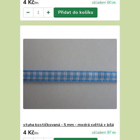
4 Kč
skladem 60 m
/
m
Přidat do košíku
stuha kostičkovaná - 5 mm - modrá světlá + bílá
4 Kč
skladem 97 m
/
m