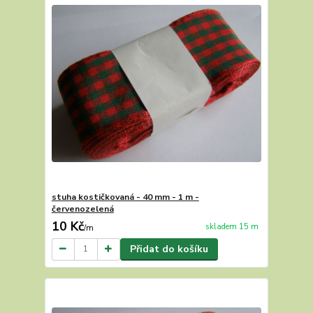
stuha kostičkovaná - 40 mm - 1 m -
červenozelená
10 Kč
skladem 15 m
/
m
Přidat do košíku