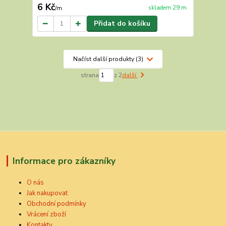
6 Kč
skladem 29 m
/
m
Přidat do košíku
Načíst další produkty (3)
strana
z 2
další
Informace pro zákazníky
O nás
Jak nakupovat
Obchodní podmínky
Vrácení zboží
Kontakty