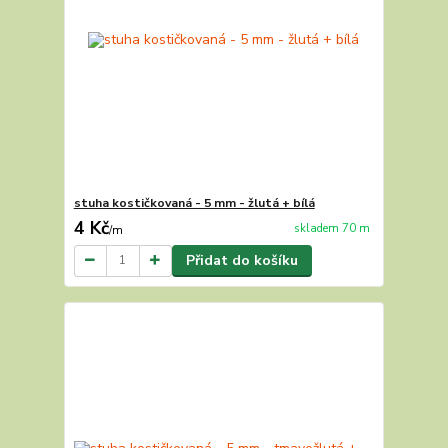
stuha kostičkovaná - 5 mm - žlutá + bílá
4 Kč
skladem 70 m
/
m
Přidat do košíku