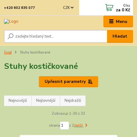
0
ks
CZK
+420 602 835 077
za
0 Kč
Menu
Hledat
Úvod
Stuhy kostičkované
Stuhy kostičkované
Upřesnit parametry
Nejnovější
Nejlevnější
Nejdražší
Zobrazuji 1-30 z 33
strana
z 2
další