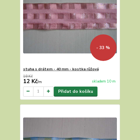
- 33 %
stuha s drátem - 40 mm - kostka růžová
18 Kč
12 Kč
skladem 10 m
/
m
Přidat do košíku