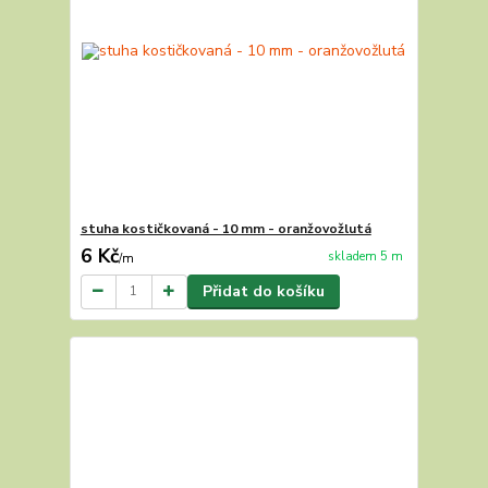
stuha kostičkovaná - 10 mm - oranžovožlutá
6 Kč
skladem 5 m
/
m
Přidat do košíku