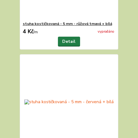
stuha kostičkovaná - 5 mm - růžová tmavá + bílá
4 Kč
vyprodáno
/
m
Detail