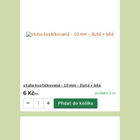
stuha kostičkovaná - 10 mm - žlutá + bílá
6 Kč
poslední 1 m
/
m
Přidat do košíku