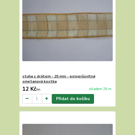
stuha s drátem - 25 mm - poloprůsvitná
smetanová kostka
12 Kč
skladem 26 m
/
m
Přidat do košíku