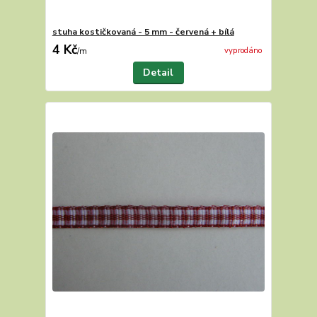
stuha kostičkovaná - 5 mm - červená + bílá
4 Kč
vyprodáno
/
m
Detail