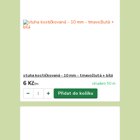
stuha kostičkovaná - 10 mm - tmavožlutá + bílá
6 Kč
skladem 50 m
/
m
Přidat do košíku