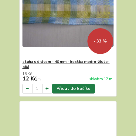
- 33 %
stuha s drátem - 40 mm - kostka modro-žluto-
bílá
18 Kč
12 Kč
skladem 12 m
/
m
Přidat do košíku