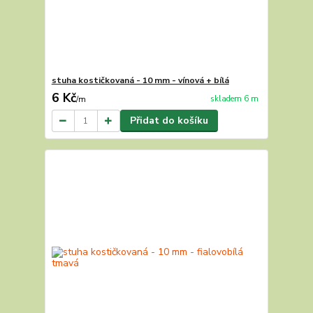
stuha kostičkovaná - 10 mm - vínová + bílá
6 Kč
skladem 6 m
/
m
Přidat do košíku