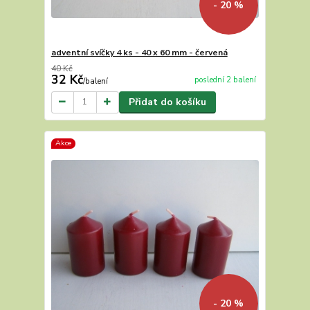
- 20 %
adventní svíčky 4 ks - 40 x 60 mm - červená
40 Kč
32 Kč
poslední 2 balení
/
balení
Přidat do košíku
Akce
- 20 %