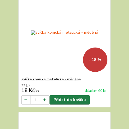
- 18 %
svíčka kónická metalická - měděná
22 Kč
18 Kč
skladem 60 ks
/
ks
Přidat do košíku