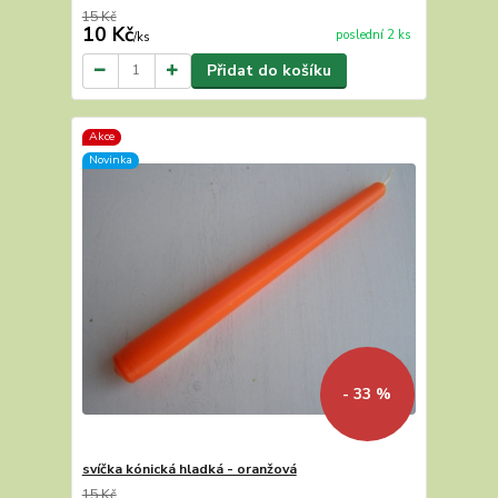
15 Kč
10 Kč
poslední 2 ks
/
ks
Přidat do košíku
Akce
Novinka
- 33 %
svíčka kónická hladká - oranžová
15 Kč