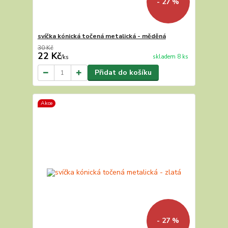
- 27 %
svíčka kónická točená metalická - měděná
30 Kč
22 Kč
skladem 8 ks
/
ks
Přidat do košíku
Akce
- 27 %