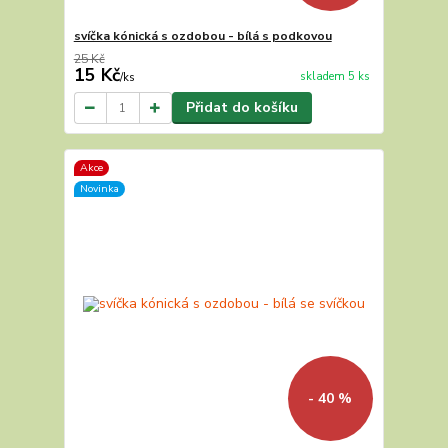
svíčka kónická s ozdobou - bílá s podkovou
25 Kč
15 Kč
skladem 5 ks
/
ks
Přidat do košíku
Akce
Novinka
- 40 %