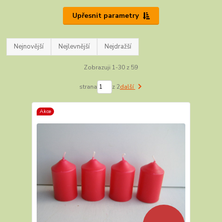
Upřesnit parametry
Nejnovější
Nejlevnější
Nejdražší
Zobrazuji 1-30 z 59
strana
z 2
další
Akce