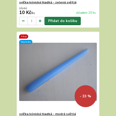
svíčka kónická hladká - zelená světlá
15 Kč
10 Kč
skladem 20 ks
/
ks
Přidat do košíku
Akce
Novinka
- 33 %
svíčka kónická hladká - modrá světlá