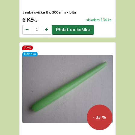
tenká svíčka 8 x 300 mm - bílá
6 Kč
skladem 134 ks
/
ks
Přidat do košíku
Akce
Novinka
- 33 %