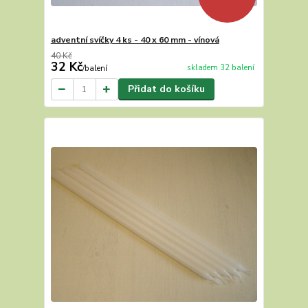
adventní svíčky 4 ks - 40 x 60 mm - vínová
40 Kč
32 Kč
skladem 32 balení
/
balení
Přidat do košíku