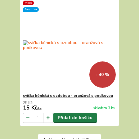
Akce
Novinka
- 40 %
svíčka kónická s ozdobou - oranžová s podkovou
25 Kč
15 Kč
skladem 3 ks
/
ks
Přidat do košíku