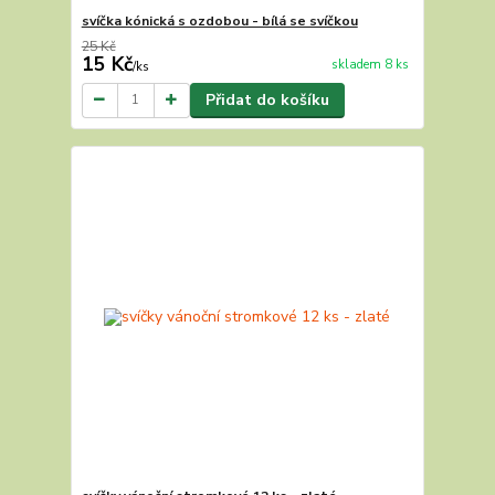
svíčka kónická s ozdobou - bílá se svíčkou
25 Kč
15 Kč
skladem 8 ks
/
ks
Přidat do košíku