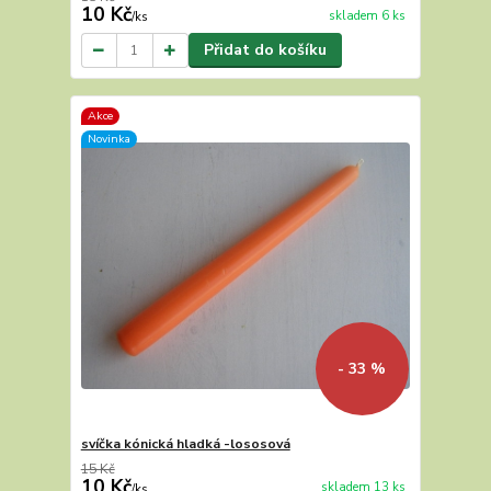
10 Kč
skladem 6 ks
/
ks
Přidat do košíku
Akce
Novinka
- 33 %
svíčka kónická hladká -lososová
15 Kč
10 Kč
skladem 13 ks
/
ks