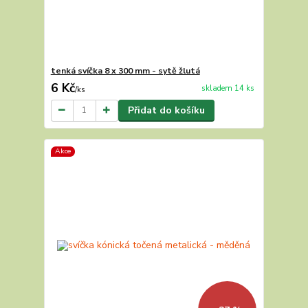
tenká svíčka 8 x 300 mm - sytě žlutá
6 Kč
skladem 14 ks
/
ks
Přidat do košíku
Akce