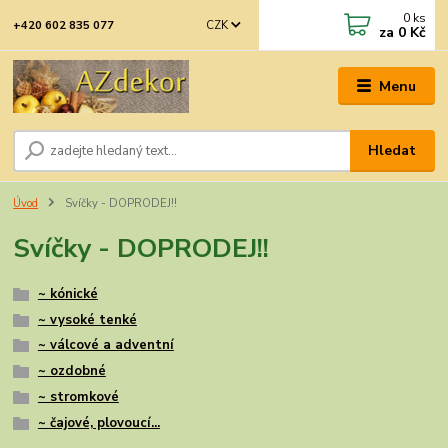
0
ks
CZK
+420 602 835 077
za
0 Kč
Menu
Hledat
Úvod
Svíčky - DOPRODEJ!!
Svíčky - DOPRODEJ!!
~ kónické
~ vysoké tenké
~ válcové a adventní
~ ozdobné
~ stromkové
~ čajové, plovoucí...