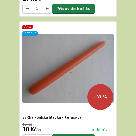
Přidat do košíku
Akce
Novinka
- 33 %
svíčka kónická hladká - teracota
15 Kč
10 Kč
poslední 2 ks
/
ks