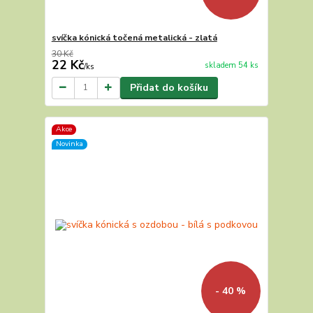
svíčka kónická točená metalická - zlatá
30 Kč
22 Kč
skladem 54 ks
/
ks
Přidat do košíku
Akce
Novinka
- 40 %