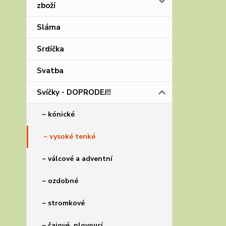
zboží
Sláma
Srdíčka
Svatba
Svíčky - DOPRODEJ!!
~ kónické
~ vysoké tenké
~ válcové a adventní
~ ozdobné
~ stromkové
~ čajové, plovoucí...