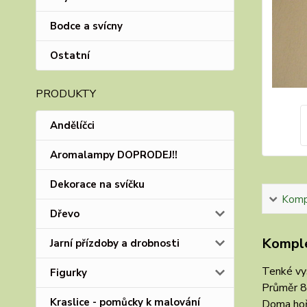
Bodce a svícny
Ostatní
PRODUKTY
Andělíčci
Aromalampy DOPRODEJ!!
Dekorace na svíčku
Kompl
Dřevo
Komple
Jarní přízdoby a drobnosti
Tenké vys
Figurky
Průměr 8
Kraslice - pomůcky k malování
Doma hoř