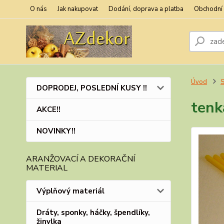
O nás
Jak nakupovat
Dodání, doprava a platba
Obchodní
Úvod
S
DOPRODEJ, POSLEDNÍ KUSY !!
tenk
AKCE!!
NOVINKY!!
ARANŽOVACÍ A DEKORAČNÍ
MATERIAL
Výplňový materiál
Dráty, sponky, háčky, špendlíky,
žinylka