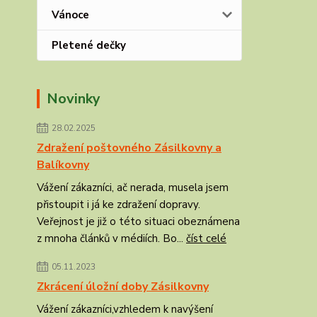
Vánoce
Pletené dečky
Novinky
28.02.2025
Zdražení poštovného Zásilkovny a
Balíkovny
Vážení zákazníci, ač nerada, musela jsem
přistoupit i já ke zdražení dopravy.
Veřejnost je již o této situaci obeznámena
z mnoha článků v médiích. Bo...
číst celé
05.11.2023
Zkrácení úložní doby Zásilkovny
Vážení zákazníci,vzhledem k navýšení