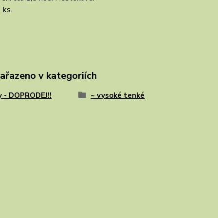
 ks.
zařazeno v kategoriích
y - DOPRODEJ!!
~ vysoké tenké