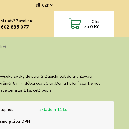
CZK
 si rady? Zavolejte.
0
ks
za
0 Kč
 602 835 077
lutá
vysoké svíčky do svícnů. Zapíchnout do aranžovací
Průměr 8 mm, délka cca 30 cm.Doma hoření cca 1,5 hod.
avé.Cena za 1 ks.
celý popis
tupnost
skladem 14 ks
sme plátci DPH