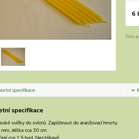
6 
Číslo p
etní specifikace
tní specifikace
oké svíčky do svícnů. Zapíchnout do aranžovací hmoty.
 mm, délka cca 30 cm.
ení cca 1,5 hod. Nestékavé.