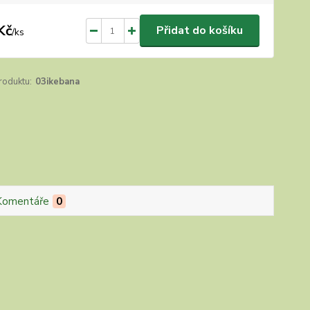
Kč
Přidat do košíku
/
ks
roduktu:
03ikebana
Komentáře
0