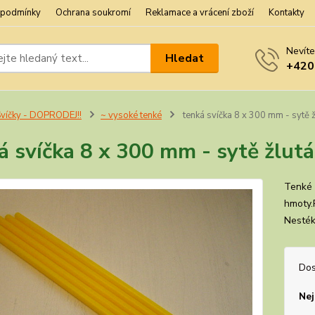
 podmínky
Ochrana soukromí
Reklamace a vrácení zboží
Kontakty
Nevíte
Hledat
+420
víčky - DOPRODEJ!!
~ vysoké tenké
tenká svíčka 8 x 300 mm - sytě ž
á svíčka 8 x 300 mm - sytě žlutá
Tenké 
hmoty.
Nesték
Dos
Nej