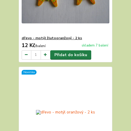
dřevo - motýl žlutooranžový - 2 ks
12 Kč
skladem 7 balení
/
balení
Přidat do košíku
Novinka