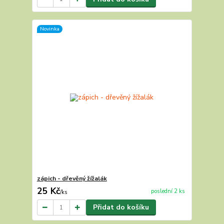
Novinka
zápich - dřevěný žížalák
25 Kč
poslední 2 ks
/
ks
Přidat do košíku