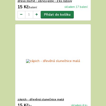
dřevo motýl - obrys+plný - 2 ks růžový
15 Kč
skladem 17 balení
/
balení
Přidat do košíku
zápich - dřevěná slunečnice malá
15 Kč
skladem 4 ks
/
ks