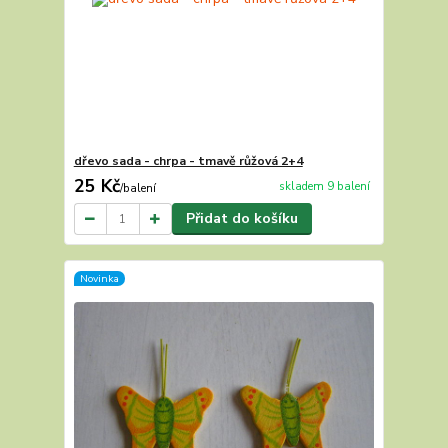
dřevo sada - chrpa - tmavě růžová 2+4
25 Kč
skladem 9 balení
/
balení
Přidat do košíku
Novinka