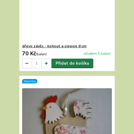
dřevo závěs - kohout a slepice 8 cm
70 Kč
skladem 5 balení
/
balení
Přidat do košíku
Novinka