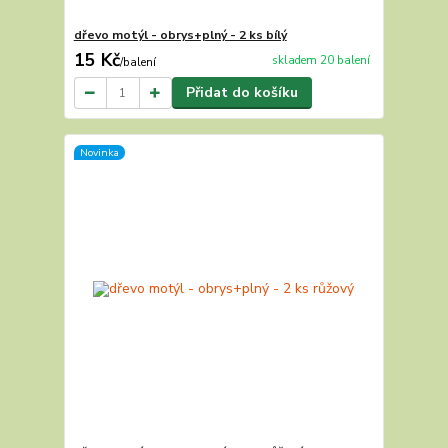
dřevo motýl - obrys+plný - 2 ks bílý
15 Kč
skladem 20 balení
/
balení
Přidat do košíku
Novinka