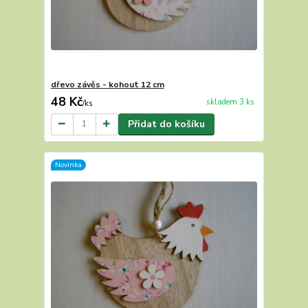
dřevo závěs - kohout 12 cm
48 Kč
skladem 3 ks
/
ks
Přidat do košíku
Novinka