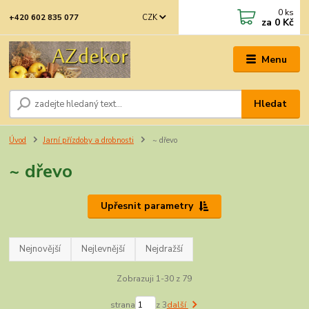
0
ks
CZK
+420 602 835 077
za
0 Kč
Menu
Hledat
Úvod
Jarní přízdoby a drobnosti
~ dřevo
~ dřevo
Upřesnit parametry
Nejnovější
Nejlevnější
Nejdražší
Zobrazuji 1-30 z 79
strana
z 3
další