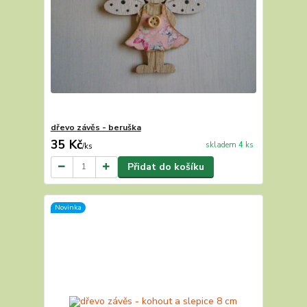
dřevo závěs - beruška
35 Kč
skladem 4 ks
/
ks
Přidat do košíku
Novinka