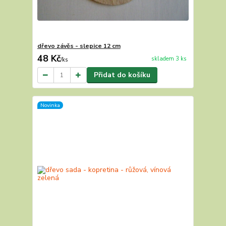
dřevo závěs - slepice 12 cm
48 Kč
skladem 3 ks
/
ks
Přidat do košíku
Novinka