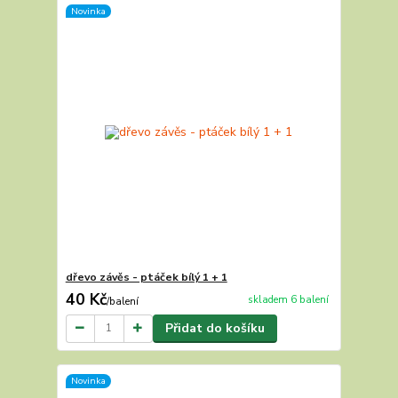
Novinka
dřevo závěs - ptáček bílý 1 + 1
40 Kč
skladem 6 balení
/
balení
Přidat do košíku
Novinka