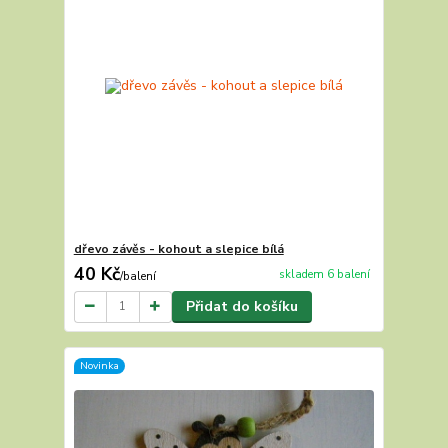
dřevo závěs - kohout a slepice bílá
40 Kč
skladem 6 balení
/
balení
Přidat do košíku
Novinka