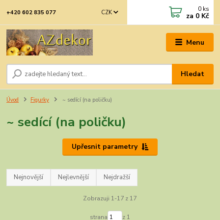
0
ks
CZK
+420 602 835 077
za
0 Kč
Menu
Hledat
Úvod
Figurky
~ sedící (na poličku)
~ sedící (na poličku)
Upřesnit parametry
Nejnovější
Nejlevnější
Nejdražší
Zobrazuji 1-17 z 17
strana
z 1