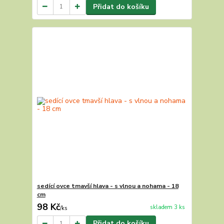
Přidat do košíku
sedící ovce tmavší hlava - s vlnou a nohama - 18
cm
98 Kč
skladem 3 ks
/
ks
Přidat do košíku