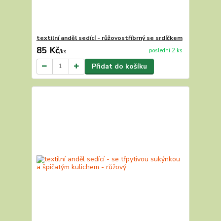
textilní anděl sedící - růžovostříbrný se srdíčkem
85 Kč
poslední 2 ks
/
ks
Přidat do košíku