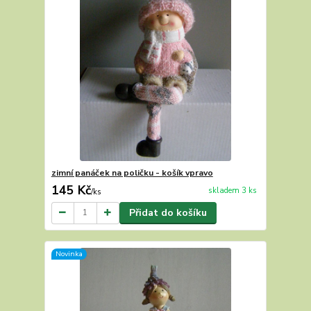
zimní panáček na poličku - košík vpravo
145 Kč
skladem 3 ks
/
ks
Přidat do košíku
Novinka