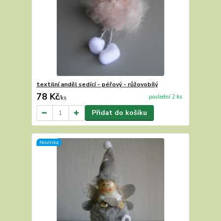
textilní anděl sedící - péřový - růžovobílý
78 Kč
poslední 2 ks
/
ks
Přidat do košíku
Novinka