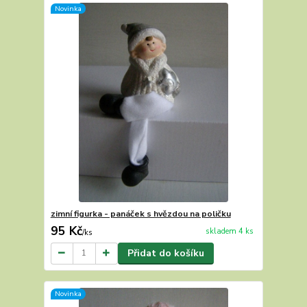
Novinka
zimní figurka - panáček s hvězdou na poličku
95 Kč
skladem 4 ks
/
ks
Přidat do košíku
Novinka