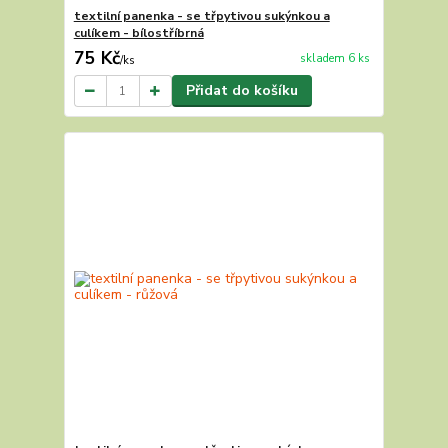
textilní panenka - se třpytivou sukýnkou a
culíkem - bílostříbrná
75 Kč
skladem 6 ks
/
ks
Přidat do košíku