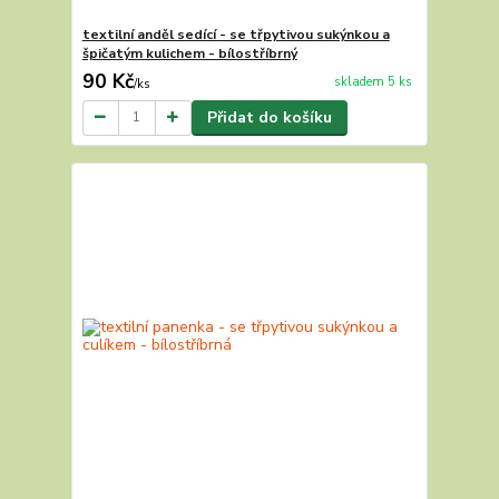
textilní anděl sedící - se třpytivou sukýnkou a
špičatým kulichem - bílostříbrný
90 Kč
skladem 5 ks
/
ks
Přidat do košíku