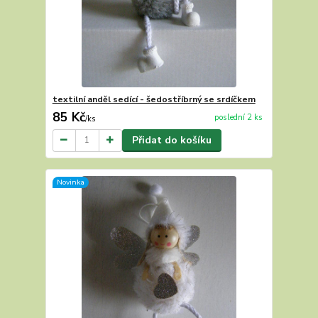
textilní anděl sedící - šedostříbrný se srdíčkem
85 Kč
poslední 2 ks
/
ks
Přidat do košíku
Novinka