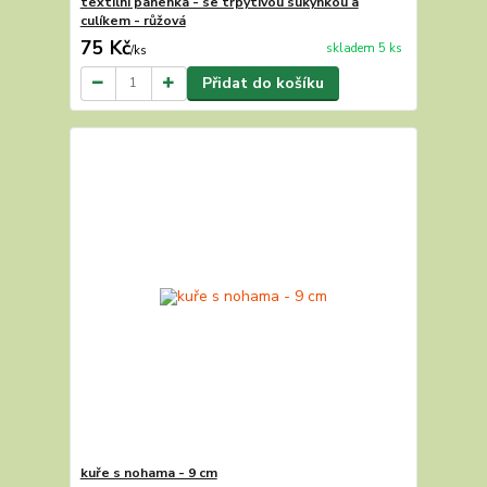
textilní panenka - se třpytivou sukýnkou a
culíkem - růžová
75 Kč
skladem 5 ks
/
ks
Přidat do košíku
kuře s nohama - 9 cm