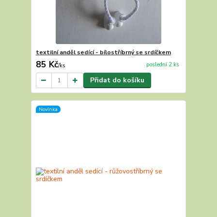
textilní anděl sedící - bílostříbrný se srdíčkem
85 Kč
poslední 2 ks
/
ks
Přidat do košíku
Novinka