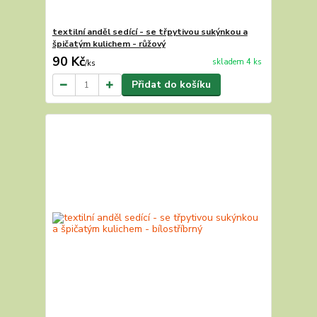
textilní anděl sedící - se třpytivou sukýnkou a
špičatým kulichem - růžový
90 Kč
skladem 4 ks
/
ks
Přidat do košíku