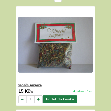
vánoční purpura
15 Kč
skladem 57 ks
/
ks
Přidat do košíku