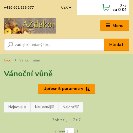
0
ks
CZK
+420 602 835 077
za
0 Kč
Menu
Hledat
Úvod
Vánoční vůně
Vánoční vůně
Upřesnit parametry
Nejnovější
Nejlevnější
Nejdražší
Zobrazuji 1-7 z 7
strana
z 1