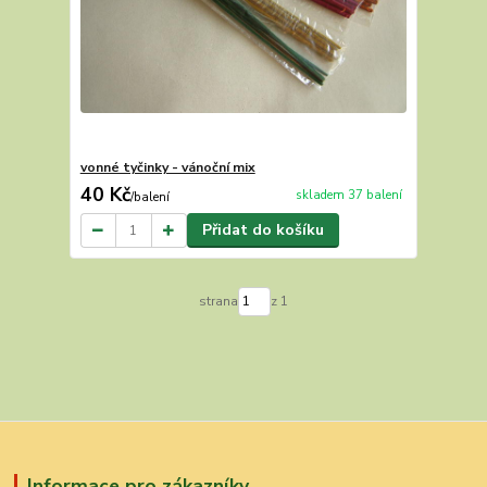
vonné tyčinky - vánoční mix
40 Kč
skladem 37 balení
/
balení
Přidat do košíku
strana
z 1
Informace pro zákazníky