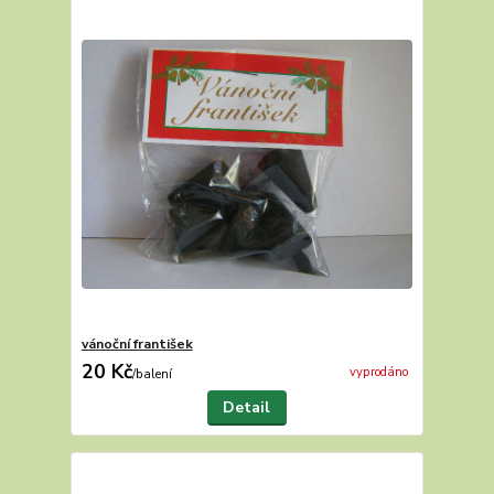
vánoční františek
20 Kč
vyprodáno
/
balení
Detail