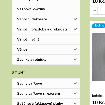
10 Kč
Vazbové květiny
Vánoční dekorace
Novinka
Vánoční přízdoby a drobnosti
Vánoční vůně
Věnce
Zvonky a rolničky
STUHY
Stuhy taftové
Stuhy taftové s rexorem
kolíček
10 Kč
Saténové (atlasové) stuhy