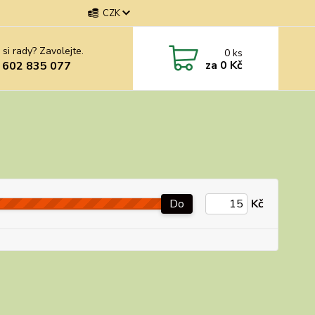
CZK
 si rady? Zavolejte.
0
ks
za
0 Kč
 602 835 077
Do
Kč