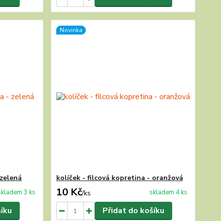
Novinka
 zelená
kolíček - filcová kopretina - oranžová
10 Kč
skladem 3 ks
skladem 4 ks
/
ks
šíku
Přidat do košíku