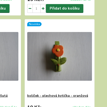
šíku
Přidat do košíku
Novinka
žlutá
kolíček - plechová kytička - oranžová