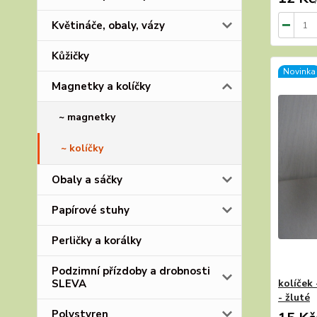
Květináče, obaly, vázy
Kůžičky
Novinka
Magnetky a kolíčky
~ magnetky
~ kolíčky
Obaly a sáčky
Papírové stuhy
Perličky a korálky
Podzimní přízdoby a drobnosti
SLEVA
kolíček
- žluté
Polystyren