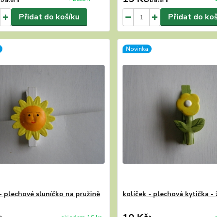
Přidat do košíku
Přidat do ko
Novinka
 - plechové sluníčko na pružině
kolíček - plechová kytička - 