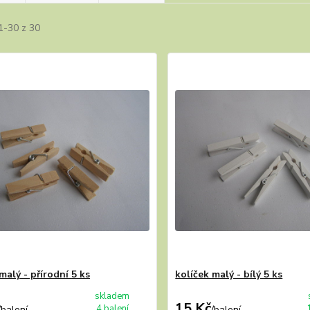
1-30 z 30
malý - přírodní 5 ks
kolíček malý - bílý 5 ks
skladem
15 Kč
4 balení
/
balení
/
balení