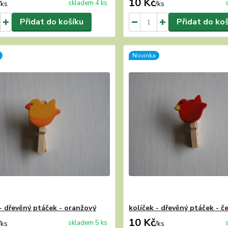
10 Kč
skladem 4 ks
/
ks
/
ks
Přidat do košíku
Přidat do ko
Novinka
 - dřevěný ptáček - oranžový
kolíček - dřevěný ptáček - č
10 Kč
skladem 5 ks
/
ks
/
ks