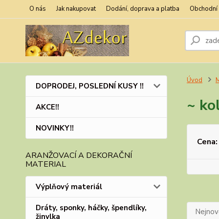
O nás
Jak nakupovat
Dodání, doprava a platba
Obchodní
Úvod
M
DOPRODEJ, POSLEDNÍ KUSY !!
~ ko
AKCE!!
NOVINKY!!
Cena:
ARANŽOVACÍ A DEKORAČNÍ
MATERIAL
Výplňový materiál
Dráty, sponky, háčky, špendlíky,
Nejnově
žinylka