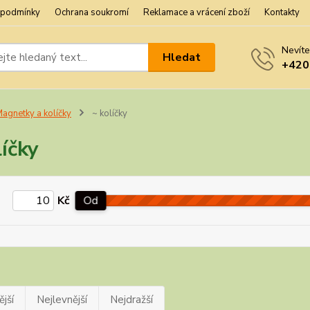
 podmínky
Ochrana soukromí
Reklamace a vrácení zboží
Kontakty
Nevíte
Hledat
+420
agnetky a kolíčky
~ kolíčky
líčky
Kč
Od
jší
Nejlevnější
Nejdražší