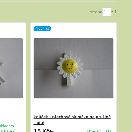
strana
z 1
Novinka
kolíček - plechové sluníčko na pružině
- bílé
skladem
15 Kč
18 balení
skladem 13 ks
/
ks