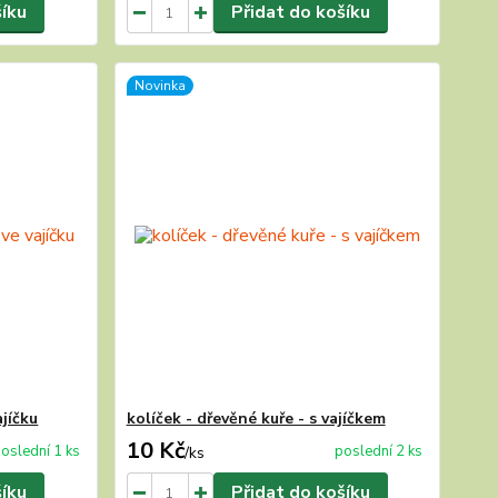
šíku
Přidat do košíku
Novinka
ajíčku
kolíček - dřevěné kuře - s vajíčkem
10 Kč
oslední 1 ks
poslední 2 ks
/
ks
šíku
Přidat do košíku