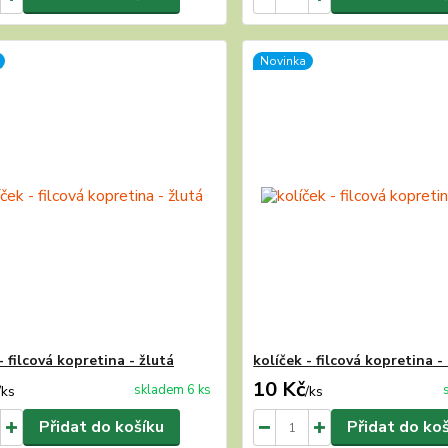
Novinka
- filcová kopretina - žlutá
kolíček - filcová kopretina -
10 Kč
skladem 6 ks
/
ks
/
ks
Přidat do košíku
Přidat do ko