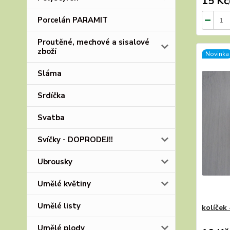
15 Kč
Porcelán PARAMIT
Proutěné, mechové a sisalové
zboží
Novinka
Sláma
Srdíčka
Svatba
Svíčky - DOPRODEJ!!
Ubrousky
Umělé květiny
Umělé listy
kolíček 
Umělé plody