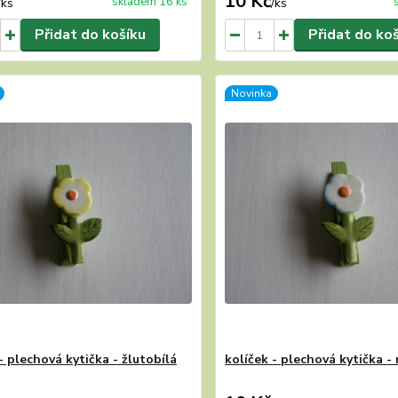
10 Kč
skladem 16 ks
/
ks
/
ks
Přidat do košíku
Přidat do ko
Novinka
- plechová kytička - žlutobílá
kolíček - plechová kytička -