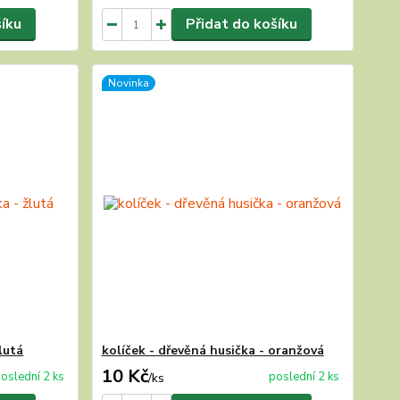
šíku
Přidat do košíku
Novinka
lutá
kolíček - dřevěná husička - oranžová
10 Kč
oslední 2 ks
poslední 2 ks
/
ks