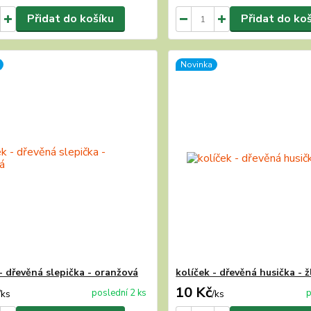
Přidat do košíku
Přidat do ko
Novinka
- dřevěná slepička - oranžová
kolíček - dřevěná husička - ž
10 Kč
poslední 2 ks
p
/
ks
/
ks