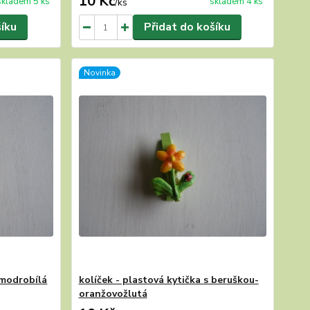
10 Kč
skladem 5 ks
skladem 4 ks
/
ks
šíku
Přidat do košíku
Novinka
 modrobílá
kolíček - plastová kytička s beruškou-
oranžovožlutá