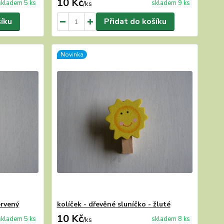
10 Kč
skladem 5 ks
skladem 9 ks
/
ks
šíku
Přidat do košíku
Novinka
ervený
kolíček - dřevěné sluníčko - žluté
10 Kč
skladem 5 ks
skladem 8 ks
/
ks