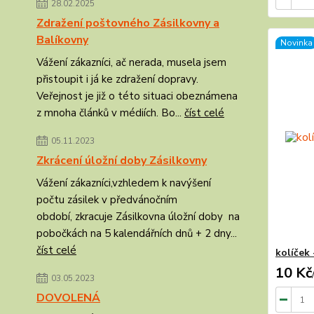
28.02.2025
Zdražení poštovného Zásilkovny a
Balíkovny
Novinka
Vážení zákazníci, ač nerada, musela jsem
přistoupit i já ke zdražení dopravy.
Veřejnost je již o této situaci obeznámena
z mnoha článků v médiích. Bo...
číst celé
05.11.2023
Zkrácení úložní doby Zásilkovny
Vážení zákazníci,vzhledem k navýšení
počtu zásilek v předvánočním
období, zkracuje Zásilkovna úložní doby na
pobočkách na 5 kalendářních dnů + 2 dny...
číst celé
kolíček 
10 Kč
03.05.2023
DOVOLENÁ