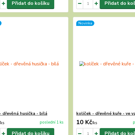
Přidat do košíku
Přidat do ko
Novinka
- dřevěná husička - bílá
kolíček - dřevěné kuře - ve v
10 Kč
poslední 1 ks
p
/
ks
/
ks
Přidat do košíku
Přidat do ko