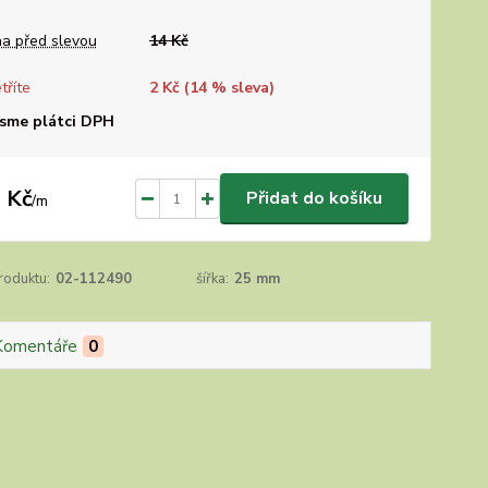
a před slevou
14 Kč
tříte
2 Kč (
14
% sleva)
sme plátci DPH
 Kč
Přidat do košíku
/
m
roduktu:
02-112490
šířka:
25 mm
Komentáře
0