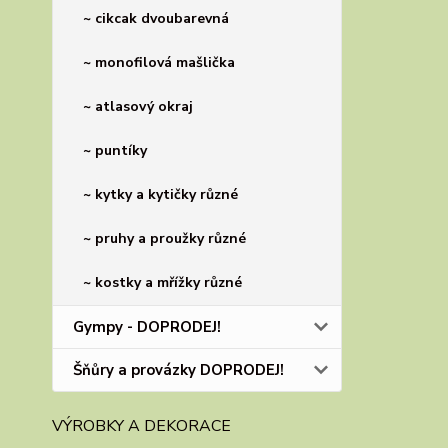
~ cikcak dvoubarevná
~ monofilová mašlička
~ atlasový okraj
~ puntíky
~ kytky a kytičky různé
~ pruhy a proužky různé
~ kostky a mřížky různé
Gympy - DOPRODEJ!
Šňůry a provázky DOPRODEJ!
VÝROBKY A DEKORACE