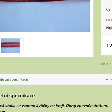
Cen
Uše
Nej
12
Číslo p
etní specifikace
tní specifikace
vá stuha se vzorem kytičky na kraji. Okraj zpevněn drátem.
mm.