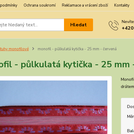
 podmínky
Ochrana soukromí
Reklamace a vrácení zboží
Kontakty
Nevíte
Hledat
+420
tuhy monofilové
monofil - půlkulatá kytička - 25 mm - červená
fil - půlkulatá kytička - 25 mm 
Monofi
drátem
Dos
Měr
Bal