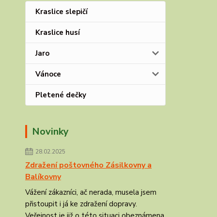
Kraslice slepičí
Kraslice husí
Jaro
Vánoce
Pletené dečky
Novinky
28.02.2025
Zdražení poštovného Zásilkovny a
Balíkovny
Vážení zákazníci, ač nerada, musela jsem
přistoupit i já ke zdražení dopravy.
Veřejnost je již o této situaci obeznámena