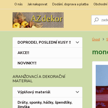
O nás
Jak nakupovat
Dodání, doprava a platba
Obchodní
Úvod
S
DOPRODEJ, POSLEDNÍ KUSY !!
mono
AKCE!!
NOVINKY!!
ARANŽOVACÍ A DEKORAČNÍ
MATERIAL
Výplňový materiál
Dráty, sponky, háčky, špendlíky,
žinylka