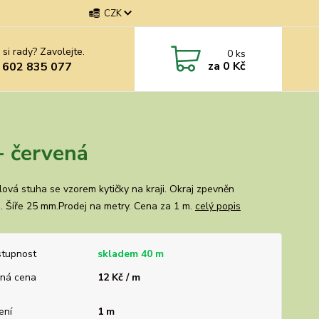
CZK
 si rady? Zavolejte.
0
ks
za
0 Kč
 602 835 077
- červená
lová stuha se vzorem kytičky na kraji. Okraj zpevněn
. Šíře 25 mm.Prodej na metry. Cena za 1 m.
celý popis
tupnost
skladem 40 m
ná cena
12 Kč / m
ení
1 m