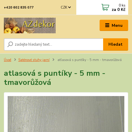
0
ks
CZK
+420 602 835 077
za
0 Kč
Menu
Hledat
Úvod
Saténové stuhy jarní
atlasová s puntíky - 5 mm - tmavorůžová
atlasová s puntíky - 5 mm -
tmavorůžová