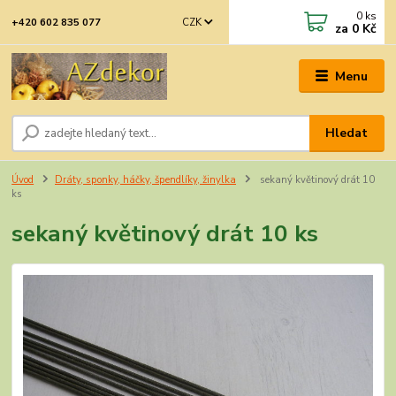
0
ks
CZK
+420 602 835 077
za
0 Kč
Menu
Hledat
Úvod
Dráty, sponky, háčky, špendlíky, žinylka
sekaný květinový drát 10
ks
sekaný květinový drát 10 ks