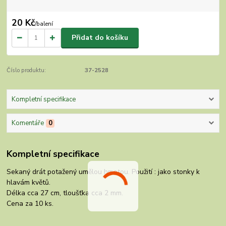
20 Kč
/
balení
Přidat do košíku
Číslo produktu:
37-2528
Kompletní specifikace
Komentáře
0
Kompletní specifikace
Sekaný drát potažený umělou hmotou. Použití : jako stonky k
hlavám květů.
Délka cca 27 cm, tloušťka cca 2 mm.
Cena za 10 ks.