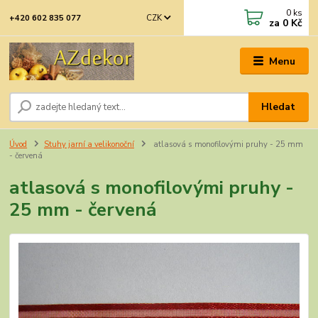
0
ks
CZK
+420 602 835 077
za
0 Kč
Menu
Hledat
Úvod
Stuhy jarní a velikonoční
atlasová s monofilovými pruhy - 25 mm
- červená
atlasová s monofilovými pruhy -
25 mm - červená