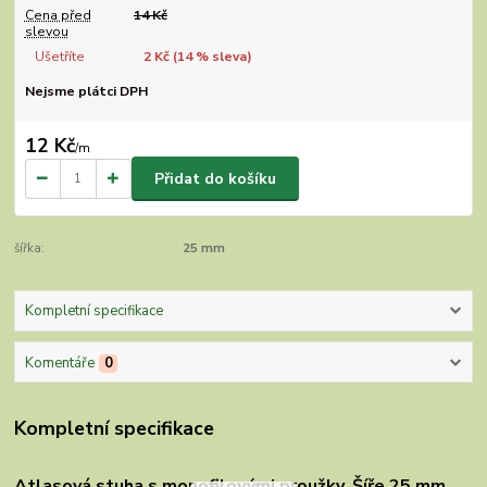
Cena před
14 Kč
slevou
Ušetříte
2 Kč (
14
% sleva)
Nejsme plátci DPH
12 Kč
/
m
Přidat do košíku
šířka:
25 mm
Kompletní specifikace
Komentáře
0
Kompletní specifikace
Atlasová stuha s monofilovými proužky. Šíře 25 mm.