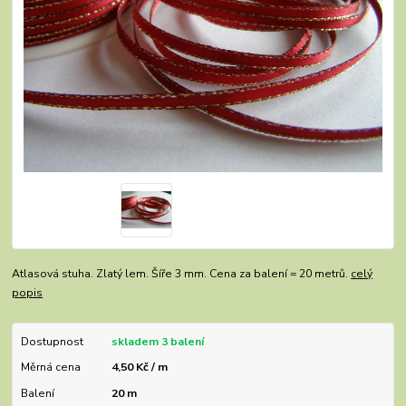
Atlasová stuha. Zlatý lem. Šíře 3 mm. Cena za balení = 20 metrů.
celý
popis
Dostupnost
skladem 3 balení
Měrná cena
4,50 Kč / m
Balení
20 m