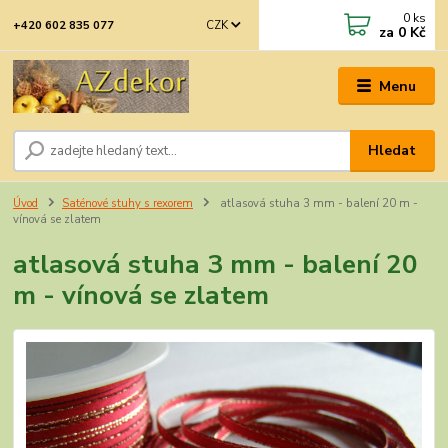
0
ks
CZK
+420 602 835 077
za
0 Kč
Menu
Hledat
Úvod
Saténové stuhy s rexorem
atlasová stuha 3 mm - balení 20 m -
vínová se zlatem
atlasová stuha 3 mm - balení 20
m - vínová se zlatem