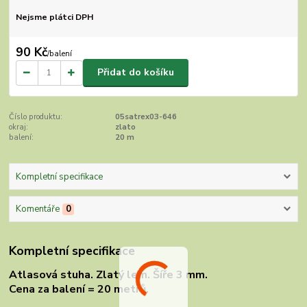
Nejsme plátci DPH
90 Kč
/
balení
Přidat do košíku
Číslo produktu:
05satrex03-646
okraj:
zlato
balení:
20 m
Kompletní specifikace
Komentáře
0
Kompletní specifikace
Atlasová stuha. Zlatý lem. Šíře 3 mm.
Cena za balení = 20 metrů.