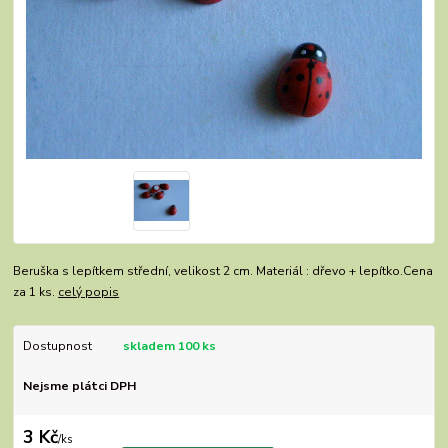
Beruška s lepítkem střední, velikost 2 cm. Materiál : dřevo + lepítko.Cena
za 1 ks.
celý popis
Dostupnost
skladem 100 ks
Nejsme plátci DPH
3 Kč
/
ks