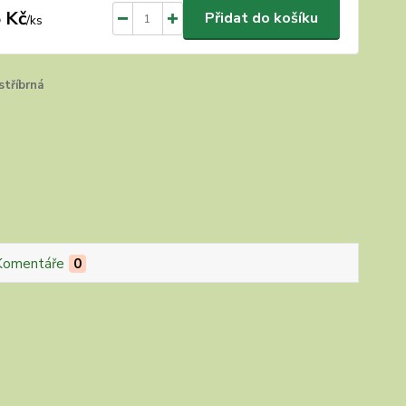
 Kč
Přidat do košíku
/
ks
stříbrná
Komentáře
0