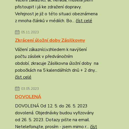
Vážení zákazníci, ač nerada, musela jsem
přistoupit i já ke zdražení dopravy.
Veřejnost je již o této situaci obeznámena
z mnoha článků v médiích. Bo...
číst celé
05.11.2023
Zkrácení úložní doby Zásilkovny
Vážení zákazníci,vzhledem k navýšení
počtu zásilek v předvánočním
období, zkracuje Zásilkovna úložní doby na
pobočkách na 5 kalendářních dnů + 2 dny...
číst celé
03.05.2023
DOVOLENÁ
DOVOLENÁ Od 12. 5. do 26. 5. 2023
dovolená. Objednávky budou vyřizovány
od 26. 5. 2023. Dotazy pište na email.
Netelefonujte, prosím - jsem mimo r...
číst