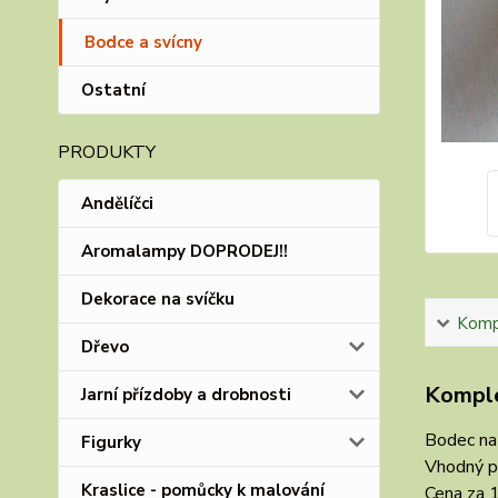
Bodce a svícny
Ostatní
PRODUKTY
Andělíčci
Aromalampy DOPRODEJ!!
Dekorace na svíčku
Kompl
Dřevo
Komple
Jarní přízdoby a drobnosti
Bodec na 
Figurky
Vhodný pr
Kraslice - pomůcky k malování
Cena za 1