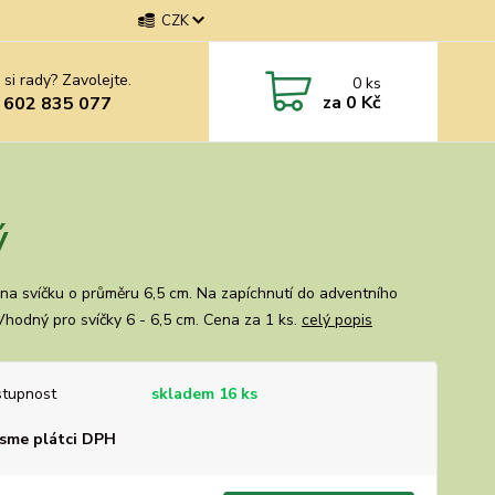
CZK
 si rady? Zavolejte.
0
ks
za
0 Kč
 602 835 077
ý
na svíčku o průměru 6,5 cm. Na zapíchnutí do adventního
Vhodný pro svíčky 6 - 6,5 cm. Cena za 1 ks.
celý popis
tupnost
skladem 16 ks
sme plátci DPH