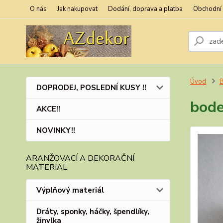
O nás
Jak nakupovat
Dodání, doprava a platba
Obchodní
Úvod
B
DOPRODEJ, POSLEDNÍ KUSY !!
bode
AKCE!!
NOVINKY!!
ARANŽOVACÍ A DEKORAČNÍ
MATERIAL
Výplňový materiál
Dráty, sponky, háčky, špendlíky,
žinylka