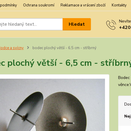
 podmínky
Ochrana soukromí
Reklamace a vrácení zboží
Kontakty
Nevíte
Hledat
+420
odce a svícny
bodec plochý větší - 6,5 cm - stříbrný
c plochý větší - 6,5 cm - stříbrn
Bodec 
věnce.
Dos
Nej