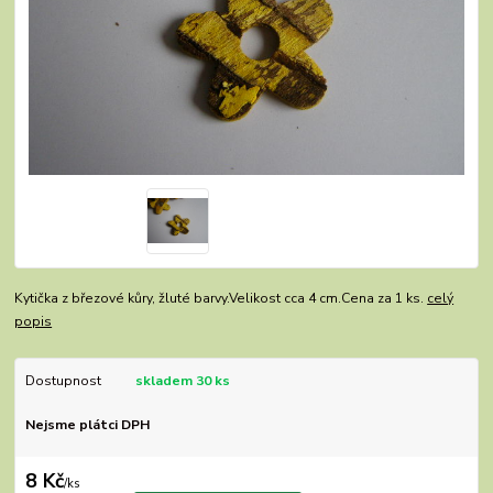
Kytička z březové kůry, žluté barvy.Velikost cca 4 cm.Cena za 1 ks.
celý
popis
Dostupnost
skladem 30 ks
Nejsme plátci DPH
8 Kč
/
ks