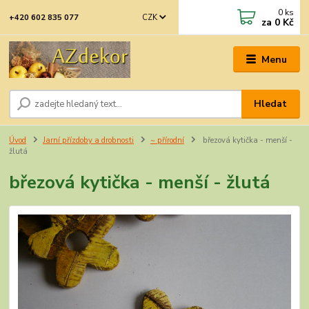
0
ks
CZK
+420 602 835 077
za
0 Kč
Menu
Hledat
Úvod
Jarní přízdoby a drobnosti
~ přírodní
březová kytička - menší -
žlutá
březová kytička - menší - žlutá