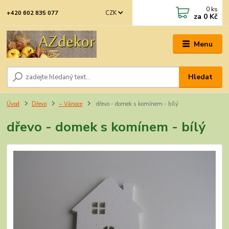
0
ks
CZK
+420 602 835 077
za
0 Kč
Menu
Hledat
Úvod
Dřevo
~ Vánoce
dřevo - domek s komínem - bílý
dřevo - domek s komínem - bílý