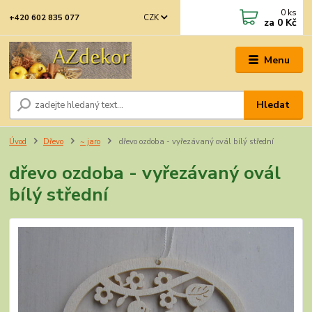
0
ks
CZK
+420 602 835 077
za
0 Kč
Menu
Hledat
Úvod
Dřevo
~ jaro
dřevo ozdoba - vyřezávaný ovál bílý střední
dřevo ozdoba - vyřezávaný ovál
bílý střední