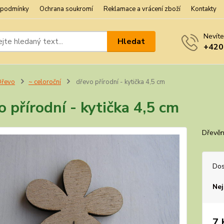
 podmínky
Ochrana soukromí
Reklamace a vrácení zboží
Kontakty
Nevíte
Hledat
+420
Dřevo
~ celoroční
dřevo přírodní - kytička 4,5 cm
o přírodní - kytička 4,5 cm
Dřevěná
Dos
Nej
7 