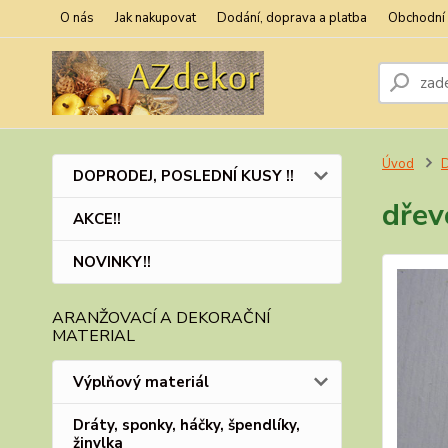
O nás
Jak nakupovat
Dodání, doprava a platba
Obchodní
Úvod
DOPRODEJ, POSLEDNÍ KUSY !!
dřev
AKCE!!
NOVINKY!!
ARANŽOVACÍ A DEKORAČNÍ
MATERIAL
Výplňový materiál
Dráty, sponky, háčky, špendlíky,
žinylka