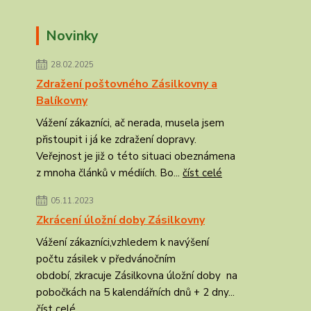
Novinky
28.02.2025
Zdražení poštovného Zásilkovny a
Balíkovny
Vážení zákazníci, ač nerada, musela jsem
přistoupit i já ke zdražení dopravy.
Veřejnost je již o této situaci obeznámena
z mnoha článků v médiích. Bo...
číst celé
05.11.2023
Zkrácení úložní doby Zásilkovny
Vážení zákazníci,vzhledem k navýšení
počtu zásilek v předvánočním
období, zkracuje Zásilkovna úložní doby na
pobočkách na 5 kalendářních dnů + 2 dny...
číst celé