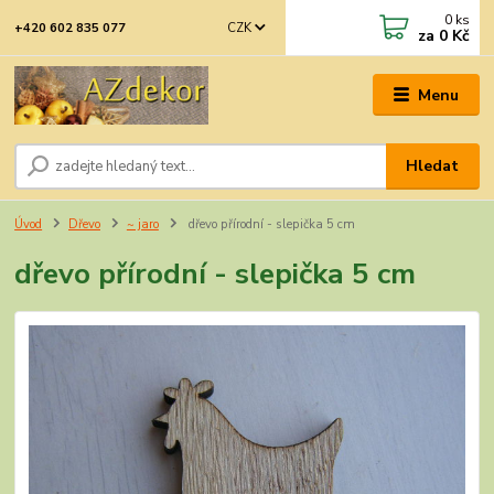
0
ks
CZK
+420 602 835 077
za
0 Kč
Menu
Hledat
Úvod
Dřevo
~ jaro
dřevo přírodní - slepička 5 cm
dřevo přírodní - slepička 5 cm