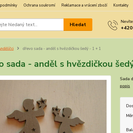
 podmínky
Ochrana soukromí
Reklamace a vrácení zboží
Kontakty
Nevíte
Hledat
+420
ndělíčci
dřevo sada - anděl s hvězdičkou šedý - 1 + 1
o sada - anděl s hvězdičkou šedý
Sada d
popis
Dos
Měr
Bal