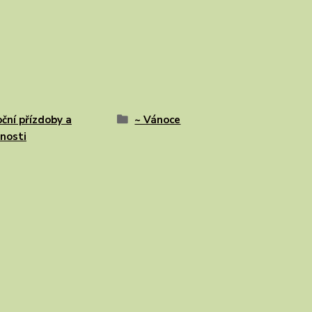
ční přízdoby a
~ Vánoce
nosti