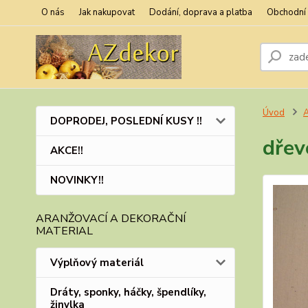
O nás
Jak nakupovat
Dodání, doprava a platba
Obchodní
Úvod
A
DOPRODEJ, POSLEDNÍ KUSY !!
dřev
AKCE!!
NOVINKY!!
ARANŽOVACÍ A DEKORAČNÍ
MATERIAL
Výplňový materiál
Dráty, sponky, háčky, špendlíky,
žinylka