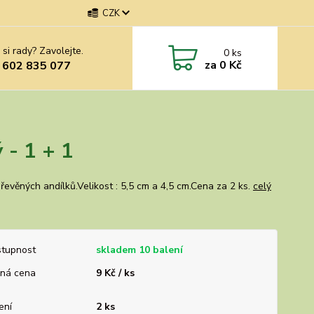
CZK
 si rady? Zavolejte.
0
ks
za
0 Kč
 602 835 077
 - 1 + 1
řevěných andílků.Velikost : 5,5 cm a 4,5 cm.Cena za 2 ks.
celý
tupnost
skladem 10 balení
ná cena
9 Kč / ks
ení
2 ks