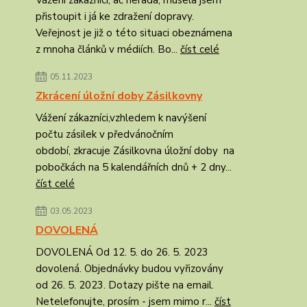
Vážení zákazníci, ač nerada, musela jsem
přistoupit i já ke zdražení dopravy.
Veřejnost je již o této situaci obeznámena
z mnoha článků v médiích. Bo...
číst celé
05.11.2023
Zkrácení úložní doby Zásilkovny
Vážení zákazníci,vzhledem k navýšení
počtu zásilek v předvánočním
období, zkracuje Zásilkovna úložní doby na
pobočkách na 5 kalendářních dnů + 2 dny...
číst celé
03.05.2023
DOVOLENÁ
DOVOLENÁ Od 12. 5. do 26. 5. 2023
dovolená. Objednávky budou vyřizovány
od 26. 5. 2023. Dotazy pište na email.
Netelefonujte, prosím - jsem mimo r...
číst