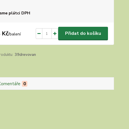
sme plátci DPH
 Kč
Přidat do košíku
/
balení
roduktu:
39drevovan
Komentáře
0