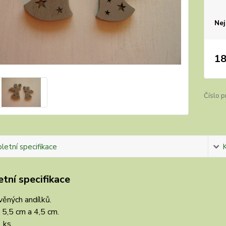
Nej
18
Číslo p
etní specifikace
tní specifikace
ěných andílků.
: 5,5 cm a 4,5 cm.
 ks.