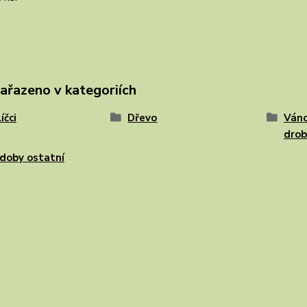
zařazeno v kategoriích
íčci
Dřevo
Váno
drob
zdoby ostatní