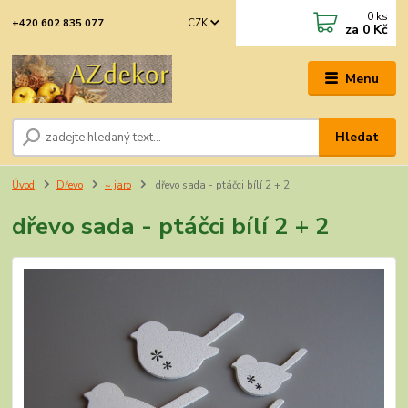
0
ks
CZK
+420 602 835 077
za
0 Kč
Menu
Hledat
Úvod
Dřevo
~ jaro
dřevo sada - ptáčci bílí 2 + 2
dřevo sada - ptáčci bílí 2 + 2