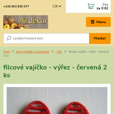
0
ks
CZK
+420 602 835 077
za
0 Kč
Menu
Hledat
Úvod
Jarní přízdoby a drobnosti
~ filc
filcové vajíčko - výřez - červená
2 ks
filcové vajíčko - výřez - červená 2
ks