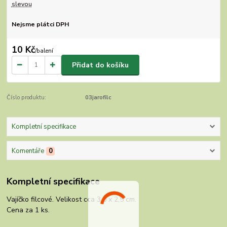
slevou
Nejsme plátci DPH
10 Kč
/
balení
Přidat do košíku
Číslo produktu:
03jarofilc
Kompletní specifikace
Komentáře
0
Kompletní specifikace
Vajíčko filcové. Velikost cca 3,5 x 2,5 cm.
Cena za 1 ks.