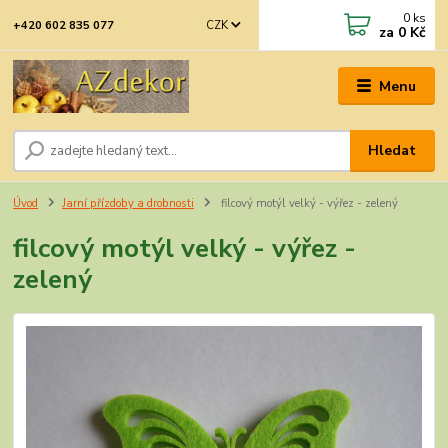
0
ks
CZK
+420 602 835 077
za
0 Kč
Menu
Hledat
Úvod
Jarní přízdoby a drobnosti
filcový motýl velký - výřez - zelený
filcový motýl velký - výřez -
zelený