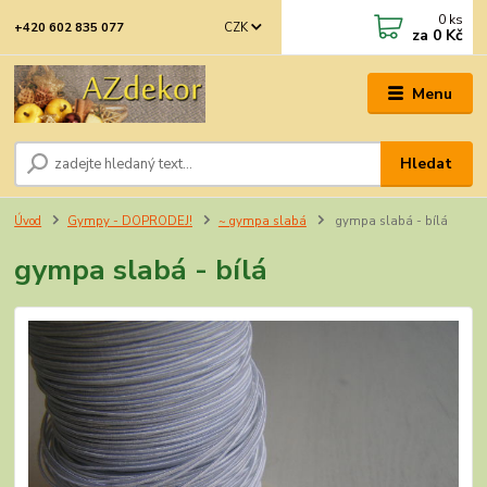
0
ks
CZK
+420 602 835 077
za
0 Kč
Menu
Hledat
Úvod
Gympy - DOPRODEJ!
~ gympa slabá
gympa slabá - bílá
gympa slabá - bílá