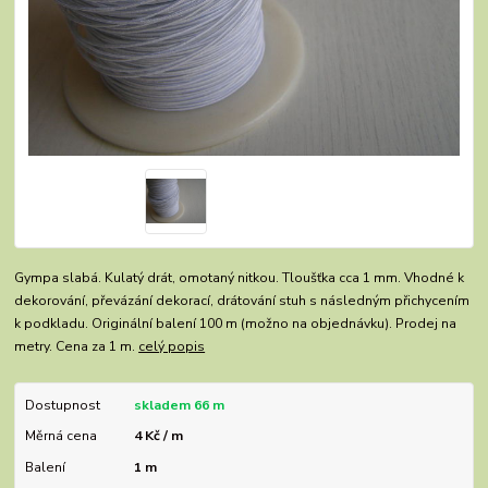
Gympa slabá. Kulatý drát, omotaný nitkou. Tloušťka cca 1 mm. Vhodné k
dekorování, převázání dekorací, drátování stuh s následným přichycením
k podkladu. Originální balení 100 m (možno na objednávku). Prodej na
metry. Cena za 1 m.
celý popis
Dostupnost
skladem 66 m
Měrná cena
4 Kč / m
Balení
1 m