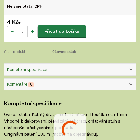
Nejsme plátci DPH
4 Kč
/
m
Přidat do košíku
Číslo produktu:
01gympaslab
Kompletní specifikace
Komentáře
0
Kompletní specifikace
Gympa slabá. Kulatý drát, omotaný nitkou. Tloušťka cca 1 mm.
Vhodné k dekorování, převázání dekorací, drátování stuh s
následným přichycením k podkladu.
Originální balení 100 m (možno na objednávku).