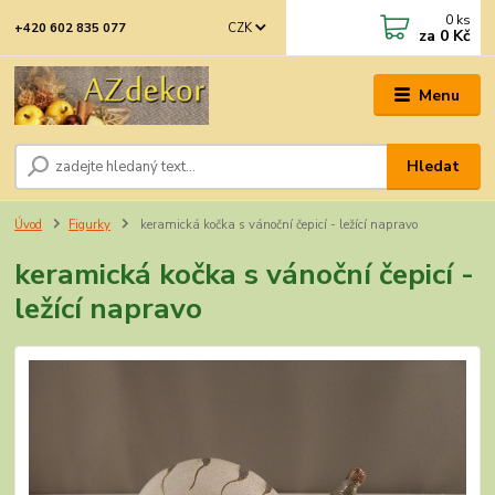
0
ks
CZK
+420 602 835 077
za
0 Kč
Menu
Hledat
Úvod
Figurky
keramická kočka s vánoční čepicí - ležící napravo
keramická kočka s vánoční čepicí -
ležící napravo