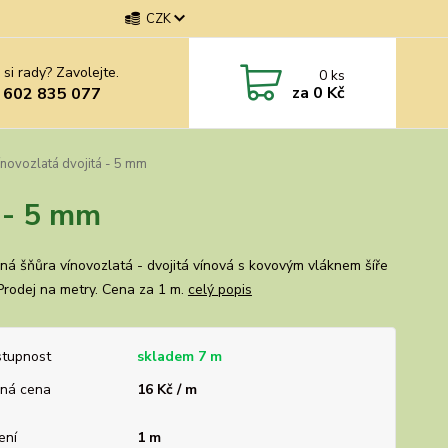
CZK
 si rady? Zavolejte.
0
ks
za
0 Kč
 602 835 077
ínovozlatá dvojitá - 5 mm
á - 5 mm
ná šňůra vínovozlatá - dvojitá vínová s kovovým vláknem šíře
Prodej na metry. Cena za 1 m.
celý popis
tupnost
skladem 7 m
ná cena
16 Kč / m
ení
1 m