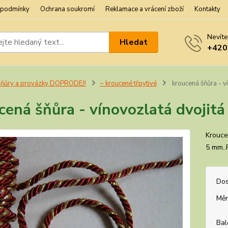
 podmínky
Ochrana soukromí
Reklamace a vrácení zboží
Kontakty
Nevíte
Hledat
+420
ňůry a provázky DOPRODEJ!
~ kroucené třpytivé
kroucená šňůra - v
cená šňůra - vínovozlatá dvojit
Krouce
5 mm..
Dos
Měr
Bal