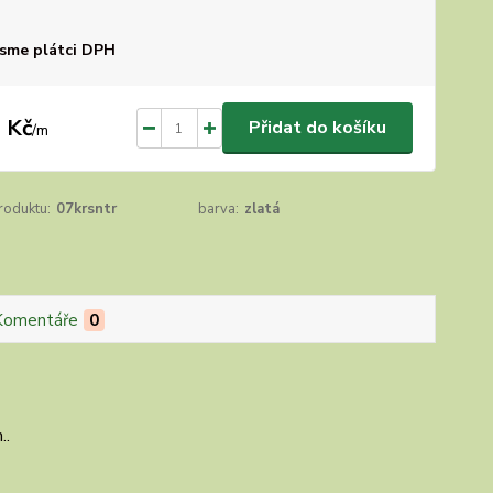
sme plátci DPH
 Kč
Přidat do košíku
/
m
roduktu:
07krsntr
barva:
zlatá
Komentáře
0
..