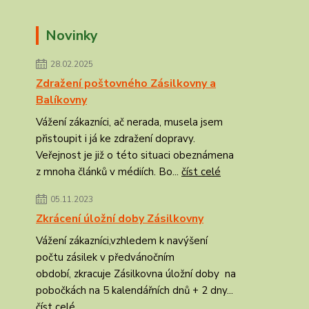
Novinky
28.02.2025
Zdražení poštovného Zásilkovny a
Balíkovny
Vážení zákazníci, ač nerada, musela jsem
přistoupit i já ke zdražení dopravy.
Veřejnost je již o této situaci obeznámena
z mnoha článků v médiích. Bo...
číst celé
05.11.2023
Zkrácení úložní doby Zásilkovny
Vážení zákazníci,vzhledem k navýšení
počtu zásilek v předvánočním
období, zkracuje Zásilkovna úložní doby na
pobočkách na 5 kalendářních dnů + 2 dny...
číst celé