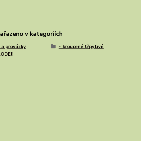
zařazeno v kategoriích
 a provázky
~ kroucené třpytivé
ODEJ!