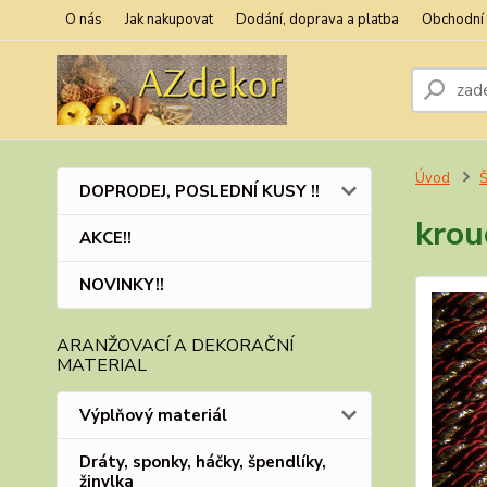
O nás
Jak nakupovat
Dodání, doprava a platba
Obchodní
Úvod
Š
DOPRODEJ, POSLEDNÍ KUSY !!
krou
AKCE!!
NOVINKY!!
ARANŽOVACÍ A DEKORAČNÍ
MATERIAL
Výplňový materiál
Dráty, sponky, háčky, špendlíky,
žinylka