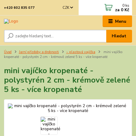
0
ks
CZK
+420 602 835 077
za
0 Kč
Menu
Hledat
Úvod
Jarní přízdoby a drobnosti
~ plastová vajíčka
mini vajíčko
kropenaté - polystyrén 2 cm - krémově zelené 5 ks - více kropenaté
mini vajíčko kropenaté -
polystyrén 2 cm - krémově zelené
5 ks - více kropenaté