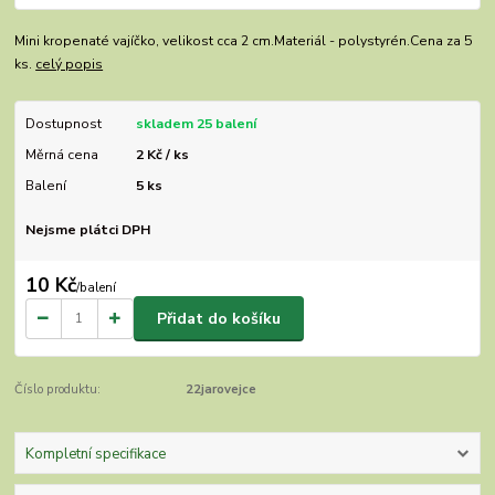
Mini kropenaté vajíčko, velikost cca 2 cm.Materiál - polystyrén.Cena za 5
ks.
celý popis
Dostupnost
skladem 25 balení
Měrná cena
2 Kč / ks
Balení
5 ks
Nejsme plátci DPH
10 Kč
/
balení
Přidat do košíku
Číslo produktu:
22jarovejce
Kompletní specifikace