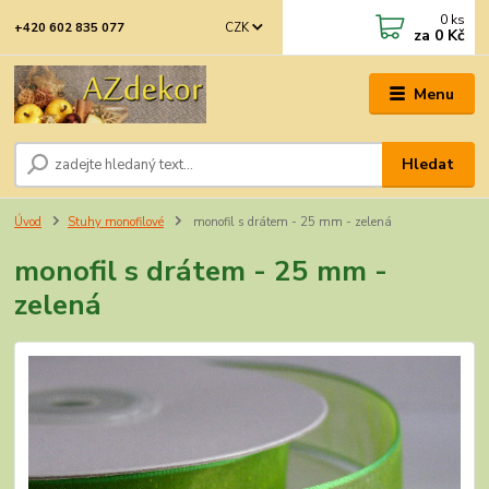
0
ks
CZK
+420 602 835 077
za
0 Kč
Menu
Hledat
Úvod
Stuhy monofilové
monofil s drátem - 25 mm - zelená
monofil s drátem - 25 mm -
zelená