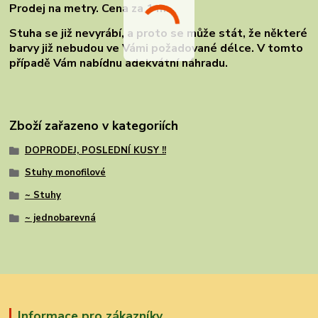
Prodej na metry. Cena za 1 m.
Stuha se již nevyrábí, a proto se může stát, že některé
barvy již nebudou ve Vámi požadované délce. V tomto
případě Vám nabídnu adekvátní náhradu.
Zboží zařazeno v kategoriích
DOPRODEJ, POSLEDNÍ KUSY !!
Stuhy monofilové
~ Stuhy
~ jednobarevná
Informace pro zákazníky