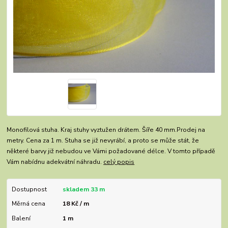
Monofilová stuha. Kraj stuhy vyztužen drátem. Šíře 40 mm.Prodej na
metry. Cena za 1 m. Stuha se již nevyrábí, a proto se může stát, že
některé barvy již nebudou ve Vámi požadované délce. V tomto případě
Vám nabídnu adekvátní náhradu.
celý popis
Dostupnost
skladem 33 m
Měrná cena
18 Kč / m
Balení
1 m