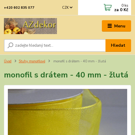
0
ks
CZK
+420 602 835 077
za
0 Kč
Menu
Hledat
Úvod
Stuhy monofilové
monofil s drátem - 40 mm - žlutá
monofil s drátem - 40 mm - žlutá