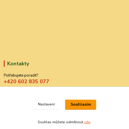
Kontakty
Potřebujete poradit?
+420 602 835 077
azdekor@seznam.cz
Souhlasím
Nastavení
Souhlas můžete odmítnout
zde
.
Vytvořeno na
Eshop-rychle.cz