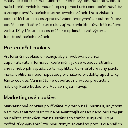
Analytické cookies nám umožňují měření výkonu našeho webu a
našich reklamních kampaní. Jejich pomocí určujeme počet návštěv
a zdroje návštěv našich internetových stránek. Data získaná
pomocí těchto cookies zpracováváme anonymně a souhrnně, bez
použití identifikátorů, které ukazují na konkrétní uživatelé našeho
webu. Díky těmto cookies můžeme optimalizovat výkon a
funkčnost našich stránek.
Preferenční cookies
Preferenční cookies umožňují, aby si webová stránka
zapamatovala informace, které mění, jak se webová stránka
chová nebo jak vypadá. Je to například Vámi preferovaný jazyk,
měna, oblíbené nebo naposledy prohlížené produkty apod. Díky
těmto cookies Vám můžeme doporučit na webu produkty a
nabídky, které budou pro Vás co nejzajímavější.
Marketingové cookies
Marketingové cookies používáme my nebo naši partneři, abychom
Vám dokázali zobrazit co nejrelevantnější obsah nebo reklamy jak
na našich stránkách, tak na stránkách třetích subjektů. To je
možné díky vytváření tzv. pseudonymizovaného profilu dle Vašich