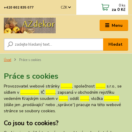
0
ks
CZK
+420 602 835 077
za
0 Kč
Menu
Hledat
Úvod
Práce s cookies
Práce s cookies
Provozovatel webové stránky
………….
, společnost
………..
s.r.o., se
sídlem v
…………………
, IČ
………..
, zapsaná v obchodním rejstříku
vedeném Krajským soudem v
……….
, oddíl
……….
, vložka
……………..
(dále jen „prodávající“ nebo „správce“) pracuje na této webové
stránce se soubory cookies.
Co jsou to cookies?