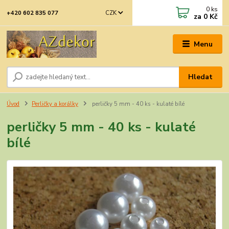
0
ks
CZK
+420 602 835 077
za
0 Kč
Menu
Hledat
Úvod
Perličky a korálky
perličky 5 mm - 40 ks - kulaté bílé
perličky 5 mm - 40 ks - kulaté
bílé