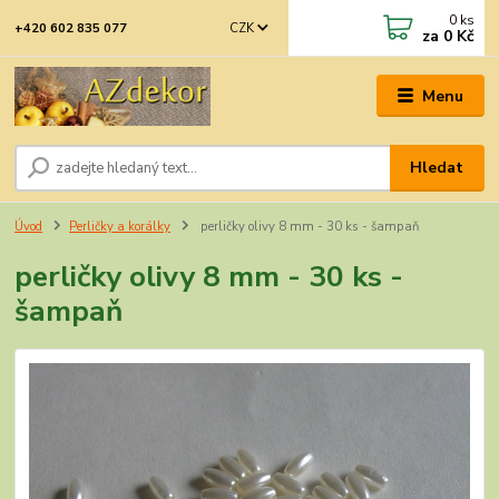
0
ks
CZK
+420 602 835 077
za
0 Kč
Menu
Hledat
Úvod
Perličky a korálky
perličky olivy 8 mm - 30 ks - šampaň
perličky olivy 8 mm - 30 ks -
šampaň