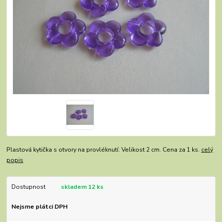
Plastová kytička s otvory na provléknutí. Velikost 2 cm. Cena za 1 ks.
celý
popis
Dostupnost
skladem 12 ks
Nejsme plátci DPH