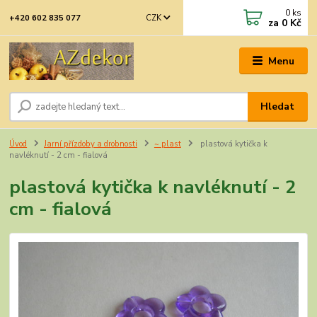
0
ks
CZK
+420 602 835 077
za
0 Kč
Menu
Hledat
Úvod
Jarní přízdoby a drobnosti
~ plast
plastová kytička k
navléknutí - 2 cm - fialová
plastová kytička k navléknutí - 2
cm - fialová