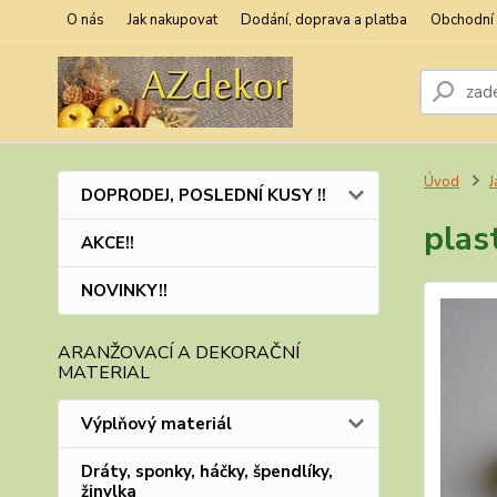
O nás
Jak nakupovat
Dodání, doprava a platba
Obchodní
Úvod
J
DOPRODEJ, POSLEDNÍ KUSY !!
plas
AKCE!!
NOVINKY!!
ARANŽOVACÍ A DEKORAČNÍ
MATERIAL
Výplňový materiál
Dráty, sponky, háčky, špendlíky,
žinylka