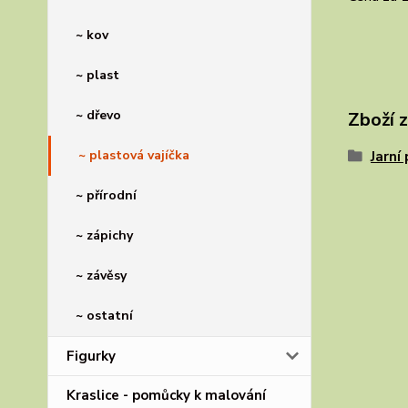
~ kov
~ plast
~ dřevo
Zboží 
~ plastová vajíčka
Jarní
~ přírodní
~ zápichy
~ závěsy
~ ostatní
Figurky
Kraslice - pomůcky k malování