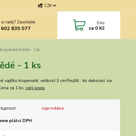
CZK
 si rady? Zavolejte.
0
ks
za
0 Kč
 602 835 077
 kropenaté hnědé - 1 ks
ědé - 1 ks
é vajíčko kropenaté, velikost 3 cm.Použití : do dekorací, na
Cena za 1 ks.
celý popis
tupnost
vyprodáno
sme plátci DPH