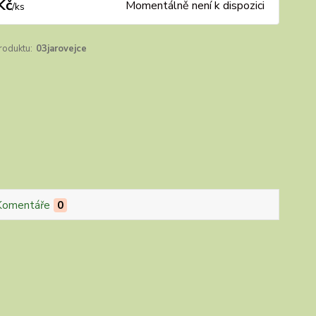
Kč
Momentálně není k dispozici
/
ks
roduktu:
03jarovejce
Komentáře
0