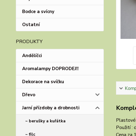
Bodce a svícny
Ostatní
PRODUKTY
Andělíčci
Aromalampy DOPRODEJ!!
Dekorace na svíčku
Kompl
Dřevo
Komple
Jarní přízdoby a drobnosti
Plastové 
~ berušky a kuřátka
Použití : 
~ filc
Cena za 1