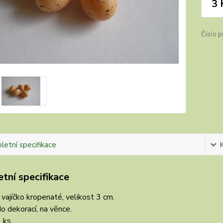
3 
Číslo p
etní specifikace
tní specifikace
vajíčko kropenaté, velikost 3 cm.
do dekorací, na věnce.
 ks.