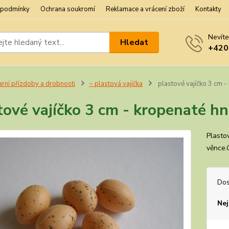
 podmínky
Ochrana soukromí
Reklamace a vrácení zboží
Kontakty
Nevíte
Hledat
+420
arní přízdoby a drobnosti
~ plastová vajíčka
plastové vajíčko 3 cm -
tové vajíčko 3 cm - kropenaté hn
Plastov
věnce.
Dos
Nej