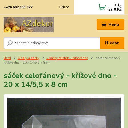
0
ks
CZK
+420 602 835 077
za
0 Kč
Menu
Hledat
Úvod
Obaly a sáčky
~ sáčky celofán - křížové dno
sáček celofánový -
křížové dno - 20 x 14/5,5 x 8 cm
sáček celofánový - křížové dno -
20 x 14/5,5 x 8 cm