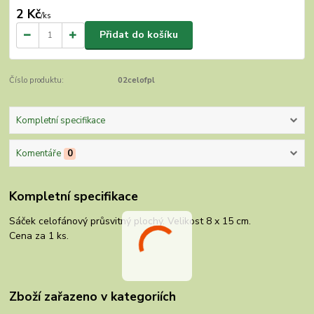
2 Kč
/
ks
Přidat do košíku
Číslo produktu:
02celofpl
Kompletní specifikace
Komentáře
0
Kompletní specifikace
Sáček celofánový průsvitný plochý. Velikost 8 x 15 cm.
Cena za 1 ks.
Zboží zařazeno v kategoriích