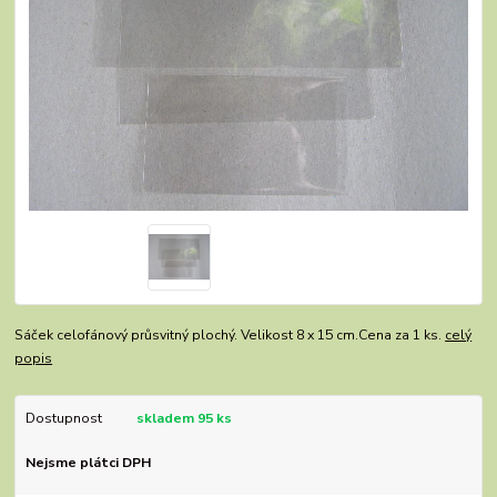
Sáček celofánový průsvitný plochý. Velikost 8 x 15 cm.Cena za 1 ks.
celý
popis
Dostupnost
skladem 95 ks
Nejsme plátci DPH